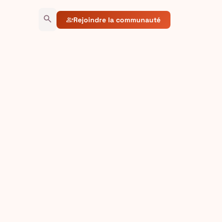
search
Rejoindre la communauté
group_add