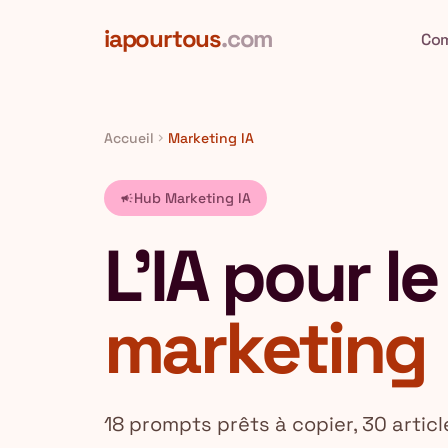
Aller au contenu principal
iapourtous
.com
Co
Accueil
Marketing IA
chevron_right
Hub Marketing IA
campaign
L'IA pour le
marketing
18 prompts prêts à copier, 30 articl