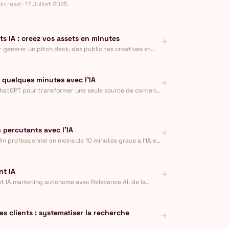
in read · 17 Juillet 2025
s IA : creez vos assets en minutes
arrow_forward
r generer un pitch deck, des publicites creatives et
ux de travail.
 quelques minutes avec l'IA
arrow_forward
hatGPT pour transformer une seule source de contenu
nd maps IA.
 percutants avec l'IA
arrow_forward
n professionnel en moins de 10 minutes grace a l'IA et
n design.
nt IA
arrow_forward
t IA marketing autonome avec Relevance AI, de la
ts.
les clients : systematiser la recherche
arrow_forward