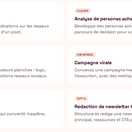
CLAUDE
Analyse de personas ach
ications sur les reseaux
Developpe des personas achet
 d'un post.
parcours de decision pour vo
UNIVERSEL
Campagne virale
sieurs planches : logo,
Concevez une campagne marke
cations reseaux sociaux.
l'execution, avec des metriqu
GPT-4
Redaction de newsletter
ui convertit: headline,
Structure et redige une new
principal, ressources et CTA 