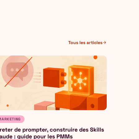
Tous les articles
arrow_forward
MARKETING
reter de prompter, construire des Skills
aude : guide pour les PMMs