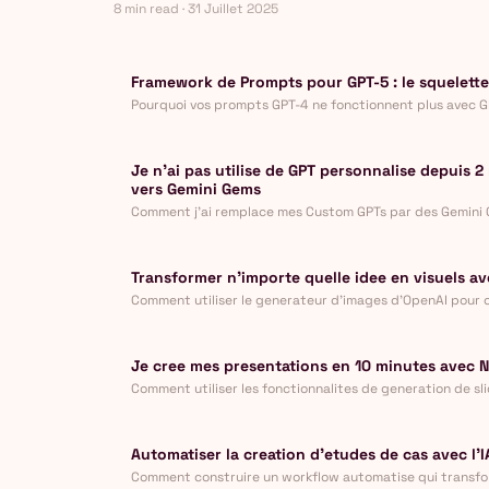
8 min read · 31 Juillet 2025
technique.
Framework de Prompts pour GPT-5 : le squelette
Pourquoi vos prompts GPT-4 ne fonctionnent plus avec G
framework structure en 7 parties pour obtenir des result
Je n'ai pas utilise de GPT personnalise depuis 2 
vers Gemini Gems
Comment j'ai remplace mes Custom GPTs par des Gemin
pour une recherche marketing plus puissante et integre
Transformer n'importe quelle idee en visuels ave
Comment utiliser le generateur d'images d'OpenAI pour c
instantanement, du prototypage aux assets marketing.
Je cree mes presentations en 10 minutes avec
Comment utiliser les fonctionnalites de generation de sl
NotebookLM pour passer de la recherche au deck final e
Automatiser la creation d'etudes de cas avec l'I
Comment construire un workflow automatise qui transfo