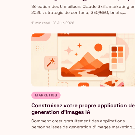
Sélection des 6 meilleurs Claude Skills marketing e
2026 : stratégie de contenu, SEO/GEO, briefs,
copywriting, veille concurrentielle et charte
11 min read · 18 Juin 2026
graphique. Gratuits, avec accès direct à chaque skil
MARKETING
Construisez votre propre application de
generation d'images IA
Comment creer gratuitement des applications
personnalisees de generation d'images marketing
avec Google AI Studio, sans code ni configuration