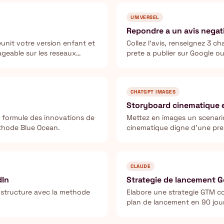
UNIVERSEL
Repondre a un avis negati
eunit votre version enfant et
Collez l'avis, renseignez 3 
ageable sur les reseaux
prete a publier sur Google o
CHATGPT IMAGES
Storyboard cinematique e
t formule des innovations de
Mettez en images un scenari
ethode Blue Ocean.
cinematique digne d'une pre-
d'animation.
CLAUDE
dIn
Strategie de lancement 
s structure avec la methode
Elabore une strategie GTM c
plan de lancement en 90 jou