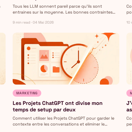
n
Tous les LLM sonnent pareil parce qu'ils sont
Co
entraines sur la moyenne. Les bonnes contraintes
po
eliminent 80% du slop. Les 20% restants, c'est votre
fo
9 min read · 04 Mai 2026
10 
l.
vraie valeur ajoutee.
pre
MARKETING
Les Projets ChatGPT ont divise mon
J'
temps de setup par deux
as
Comment utiliser les Projets ChatGPT pour garder le
Co
contexte entre les conversations et eliminer le
pe
copier-coller repetitif dans votre workflow marketing.
en