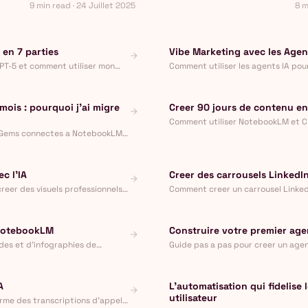
9 min read · 24 Juillet 2025
8 m
 en 7 parties
Vibe Marketing avec les Agent
arrow_forward
PT-5 et comment utiliser mon
Comment utiliser les agents IA pou
ats exploitables.
une liste de prospects en un seul fl
mois : pourquoi j'ai migre
Creer 90 jours de contenu en
arrow_forward
Comment utiliser NotebookLM et C
en 90 pieces uniques grace aux mi
i Gems connectes a NotebookLM
e.
c l'IA
Creer des carrousels LinkedIn
arrow_forward
reer des visuels professionnels
Comment creer un carrousel LinkedI
Gamma, sans aucune competence e
 NotebookLM
Construire votre premier age
arrow_forward
ides et d'infographies de
Guide pas a pas pour creer un agen
n quelques minutes.
configuration aux premiers resulta
A
L'automatisation qui fidelise 
arrow_forward
utilisateur
rme des transcriptions d'appels