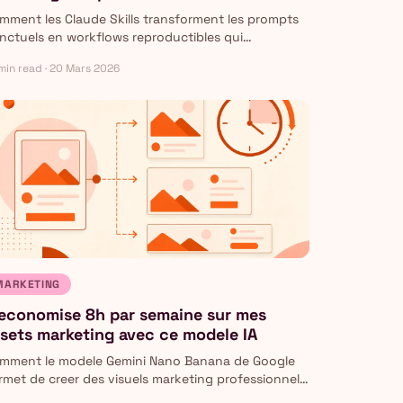
mment les Claude Skills transforment les prompts
nctuels en workflows reproductibles qui
nctionnent sans vous, avec 5 templates de Skills
min read · 20 Mars 2026
ts a installer.
MARKETING
economise 8h par semaine sur mes
sets marketing avec ce modele IA
mment le modele Gemini Nano Banana de Google
rmet de creer des visuels marketing professionnels
 minutes au lieu d'heures.