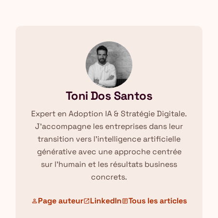
Toni Dos Santos
Expert en Adoption IA & Stratégie Digitale.
J'accompagne les entreprises dans leur
transition vers l'intelligence artificielle
générative avec une approche centrée
sur l'humain et les résultats business
concrets.
Page auteur
LinkedIn
Tous les articles
person
open_in_new
article