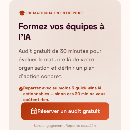
school
FORMATION IA EN ENTREPRISE
Formez vos équipes à
l'IA
Audit gratuit de 30 minutes pour
évaluer la maturité IA de votre
organisation et définir un plan
d'action concret.
Repartez avec au moins 3 quick wins IA
verified
actionnables — sinon ces 30 min ne vous
coûtent rien.
event
Réserver un audit gratuit
Sans engagement. Réponse sous 24h.