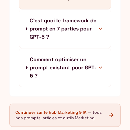
C'est quoi le framework de
expand_more
prompt en 7 parties pour
GPT-5 ?
Comment optimiser un
expand_more
prompt existant pour GPT-
5 ?
Continuer sur le hub Marketing & IA
— tous
arrow_forward
nos prompts, articles et outils Marketing