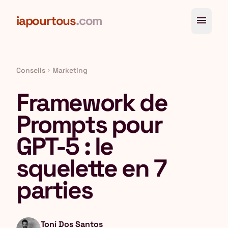
Aller au contenu principal
iapourtous
.com
menu
Conseils
Marketing
chevron_right
Framework de
Prompts pour
GPT-5 : le
squelette en 7
parties
Toni Dos Santos