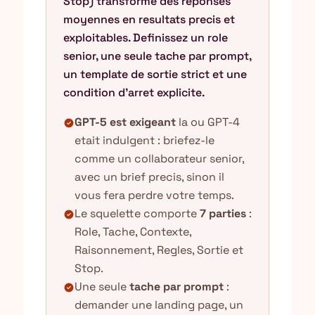
Stop) transforme des reponses
moyennes en resultats precis et
exploitables. Definissez un role
senior, une seule tache par prompt,
un template de sortie strict et une
condition d'arret explicite.
GPT-5 est exigeant
la ou GPT-4
check_circle
etait indulgent : briefez-le
comme un collaborateur senior,
avec un brief precis, sinon il
vous fera perdre votre temps.
Le squelette comporte
7 parties
:
check_circle
Role, Tache, Contexte,
Raisonnement, Regles, Sortie et
Stop.
Une seule
tache par prompt
:
check_circle
demander une landing page, un