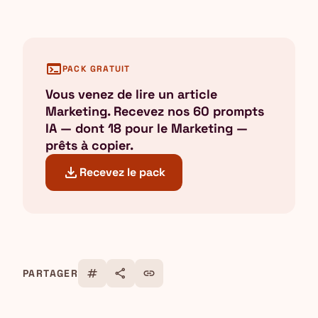
terminal
PACK GRATUIT
Vous venez de lire un article
Marketing. Recevez nos 60 prompts
IA — dont 18 pour le Marketing —
prêts à copier.
download
Recevez le pack
tag
share
link
PARTAGER