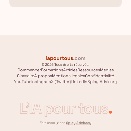
iapourtous
.com
© 2026 Tous droits réservés.
Commencer
Formations
Articles
Ressources
Médias
Glossaire
À propos
Mentions légales
Confidentialité
YouTube
Instagram
X (Twitter)
LinkedIn
Spicy Advisory
L'IA pour tous
.
Fait avec
🌶️
par
Spicy Advisory