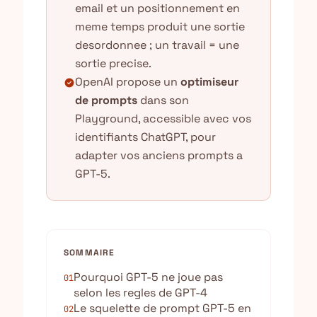
email et un positionnement en
meme temps produit une sortie
desordonnee ; un travail = une
sortie precise.
OpenAI propose un
optimiseur
check_circle
de prompts
dans son
Playground, accessible avec vos
identifiants ChatGPT, pour
adapter vos anciens prompts a
GPT-5.
SOMMAIRE
Pourquoi GPT-5 ne joue pas
01
selon les regles de GPT-4
Le squelette de prompt GPT-5 en
02