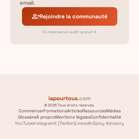
email.
group_add
Rejoindre la communauté
✦
Ou réservez un audit gratuit
arrow_forward
iapourtous
.com
© 2026 Tous droits réservés.
Commencer
Formations
Articles
Ressources
Médias
Glossaire
À propos
Mentions légales
Confidentialité
YouTube
Instagram
X (Twitter)
LinkedIn
Spicy Advisory