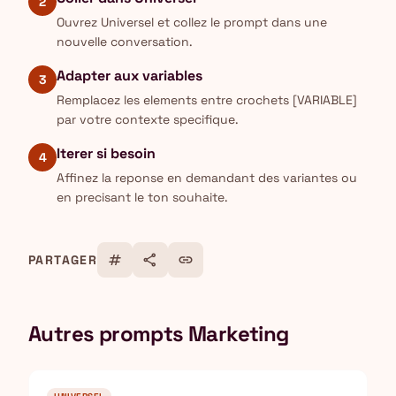
2
Ouvrez Universel et collez le prompt dans une
nouvelle conversation.
Adapter aux variables
3
Remplacez les elements entre crochets [VARIABLE]
par votre contexte specifique.
Iterer si besoin
4
Affinez la reponse en demandant des variantes ou
en precisant le ton souhaite.
tag
share
link
PARTAGER
Autres prompts Marketing