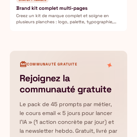
Brand kit complet multi-pages
Creez un kit de marque complet et soigne en
plusieurs planches : logo, palette, typographie,
mockups produit et applications reseaux sociaux.
✦
card_giftcard
COMMUNAUTÉ GRATUITE
Rejoignez la
communauté gratuite
Le pack de 45 prompts par métier,
le cours email « 5 jours pour lancer
l'IA » (1 action concrète par jour) et
la newsletter hebdo. Gratuit, livré par