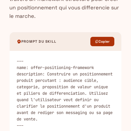
un positionnement qui vous differencie sur
le marche.
psychology
PROMPT DU SKILL
Copier
content_copy
---

name: offer-positioning-framework

description: Construire un positionnement 
produit percutant : audience cible, 
categorie, proposition de valeur unique 
et piliers de differenciation. Utilisez 
quand l'utilisateur veut definir ou 
clarifier le positionnement d'un produit 
avant de rediger son messaging ou sa page 
de vente.

---
