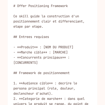
# Offer Positioning Framework

Ce skill guide la construction d'un 
positionnement clair et differenciant, 
etape par etape.

## Entrees requises

- **Produit** : [NOM DU PRODUIT]

- **Marche cible** : [MARCHE]

- **Concurrents principaux** : 
[CONCURRENTS]

## Framework de positionnement

1. **Audience cible** : decrire le 
persona principal (role, douleur, 
declencheur d'achat).

2. **Categorie de marche** : dans quel 
univers le produit se range, du point de 