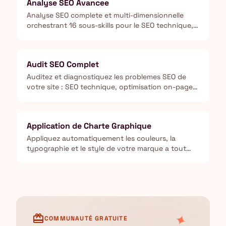
Analyse SEO Avancee
Analyse SEO complete et multi-dimensionnelle
orchestrant 16 sous-skills pour le SEO technique,
contenu E-E-A-T, schema markup, Core Web Vitals
et optimisation IA (GEO).
Audit SEO Complet
Auditez et diagnostiquez les problemes SEO de
votre site : SEO technique, optimisation on-page,
qualite de contenu, Core Web Vitals et indexation.
Application de Charte Graphique
Appliquez automatiquement les couleurs, la
typographie et le style de votre marque a tout
type de livrable pour garantir la coherence
visuelle.
✦
card_giftcard
COMMUNAUTÉ GRATUITE