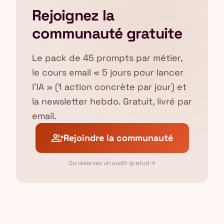
Rejoignez la
communauté gratuite
Le pack de 45 prompts par métier,
le cours email « 5 jours pour lancer
l'IA » (1 action concrète par jour) et
la newsletter hebdo. Gratuit, livré par
email.
group_add
Rejoindre la communauté
✦
Ou réservez un audit gratuit
arrow_forward