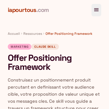
Aller au contenu principal
iapourtous
.com
menu
Accueil
Ressources
Offer Positioning Framework
chevron_right
chevron_right
MARKETING
CLAUDE SKILL
Offer Positioning
Framework
Construisez un positionnement produit
percutant en definissant votre audience
cible, votre proposition de valeur unique et
vos messages cles. Ce skill vous guide a
travers un framework structure pour creer