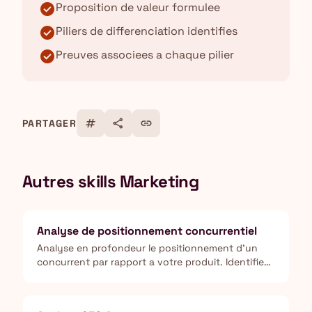
check_circle
Proposition de valeur formulee
check_circle
Piliers de differenciation identifies
check_circle
Preuves associees a chaque pilier
tag
share
link
PARTAGER
Autres skills Marketing
Analyse de positionnement concurrentiel
Analyse en profondeur le positionnement d'un
concurrent par rapport a votre produit. Identifie
les forces, faiblesses, et opportunites de
differenciation.