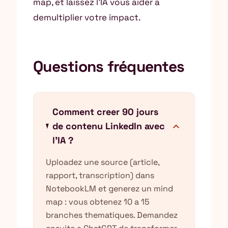
map, et laissez l’IA vous aider a
demultiplier votre impact.
Questions fréquentes
Comment creer 90 jours
expand_more
de contenu LinkedIn avec
l'IA ?
Uploadez une source (article,
rapport, transcription) dans
NotebookLM et generez un mind
map : vous obtenez 10 a 15
branches thematiques. Demandez