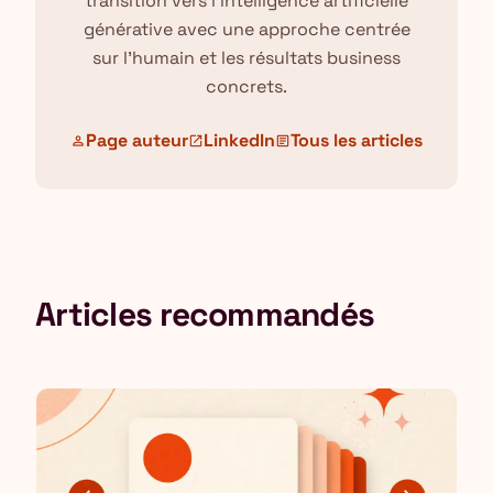
transition vers l'intelligence artificielle
générative avec une approche centrée
sur l'humain et les résultats business
concrets.
Page auteur
LinkedIn
Tous les articles
person
open_in_new
article
Articles recommandés