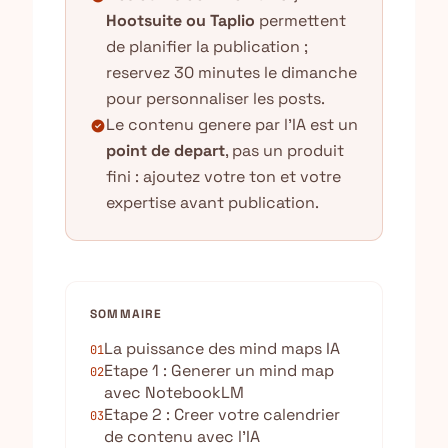
Hootsuite ou Taplio
permettent
de planifier la publication ;
reservez 30 minutes le dimanche
pour personnaliser les posts.
Le contenu genere par l'IA est un
check_circle
point de depart
, pas un produit
fini : ajoutez votre ton et votre
expertise avant publication.
SOMMAIRE
La puissance des mind maps IA
01
Etape 1 : Generer un mind map
02
avec NotebookLM
Etape 2 : Creer votre calendrier
03
de contenu avec l’IA