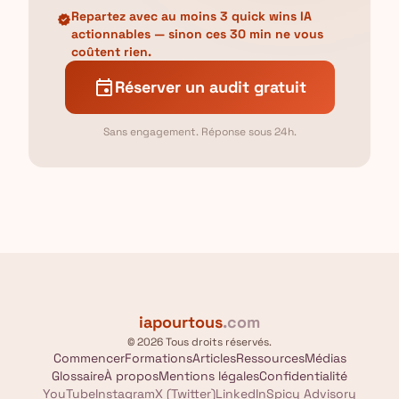
Repartez avec au moins 3 quick wins IA
verified
actionnables — sinon ces 30 min ne vous
coûtent rien.
event
Réserver un audit gratuit
Sans engagement. Réponse sous 24h.
iapourtous
.com
© 2026 Tous droits réservés.
Commencer
Formations
Articles
Ressources
Médias
Glossaire
À propos
Mentions légales
Confidentialité
YouTube
Instagram
X (Twitter)
LinkedIn
Spicy Advisory