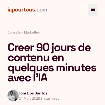
Aller au contenu principal
iapourtous
.com
menu
Conseils
Marketing
chevron_right
Creer 90 jours de
contenu en
quelques minutes
avec l'IA
Toni Dos Santos
24 Mars 2025
·
8 min read