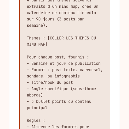
A partir des themes suivants 
extraits d'un mind map, cree un 
calendrier de contenu LinkedIn 
sur 90 jours (3 posts par 
semaine).

Themes : [COLLER LES THEMES DU 
MIND MAP]

Pour chaque post, fournis :

- Semaine et jour de publication

- Format : post texte, carrousel, 
sondage, ou infographie

- Titre/hook du post

- Angle specifique (sous-theme 
aborde)

- 3 bullet points du contenu 
principal

Regles :

- Alterner les formats pour 