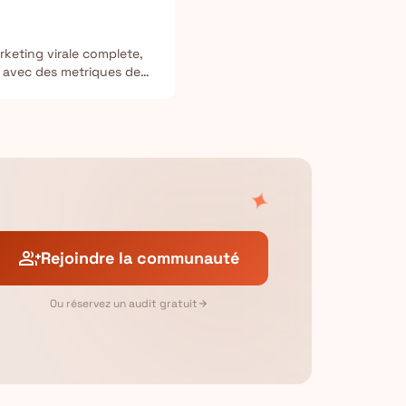
eting virale complete,
n, avec des metriques de
✦
group_add
Rejoindre la communauté
Ou réservez un audit gratuit
arrow_forward