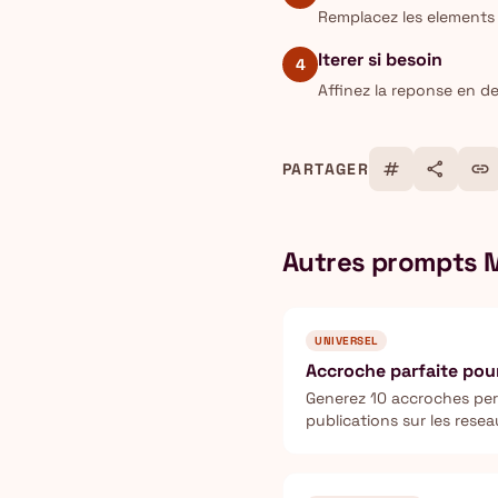
Remplacez les elements 
Iterer si besoin
4
Affinez la reponse en d
tag
share
link
PARTAGER
Autres prompts 
UNIVERSEL
Accroche parfaite pou
Generez 10 accroches pe
publications sur les rese
represente 80% du result