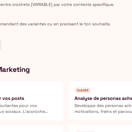
entre crochets [VARIABLE] par votre contexte specifique.
emandant des variantes ou en precisant le ton souhaite.
Marketing
CLAUDE
r vos posts
Analyse de personas ach
rcutantes pour vos
Developpe des personas ache
aux sociaux. L'accroche
motivations, freins et parco
at d'un post.
ICP.