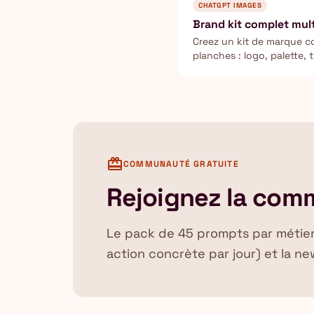
CHATGPT IMAGES
Brand kit complet mul
Creez un kit de marque c
planches : logo, palette
produit et applications r
card_giftcard
COMMUNAUTÉ GRATUITE
Rejoignez la com
Le pack de 45 prompts par métier, l
action concrète par jour) et la new