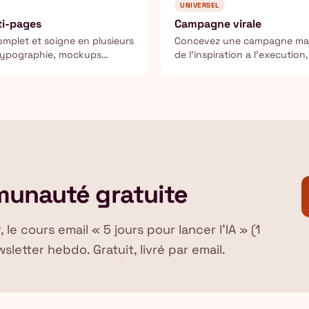
UNIVERSEL
ti-pages
Campagne virale
omplet et soigne en plusieurs
Concevez une campagne mark
, typographie, mockups
de l'inspiration a l'executio
eseaux sociaux.
suivi.
munauté gratuite
e cours email « 5 jours pour lancer l'IA » (1
sletter hebdo. Gratuit, livré par email.
✦