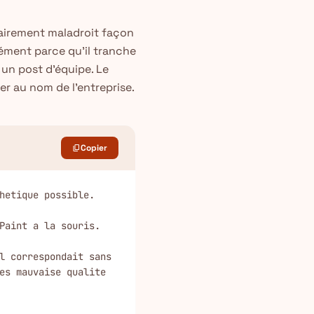
tairement maladroit façon
ément parce qu'il tranche
 un post d'équipe. Le
r au nom de l'entreprise.
Copier
content_copy
hetique possible.

Paint a la souris.

l correspondait sans 
es mauvaise qualite 