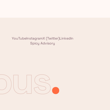
YouTube
Instagram
X (Twitter)
LinkedIn
Spicy Advisory
tous
.