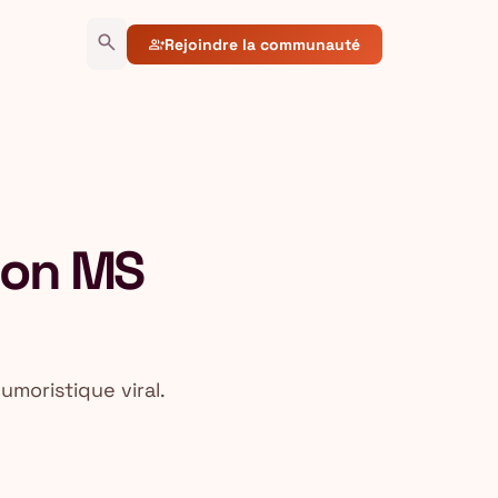
search
Rejoindre la communauté
group_add
con MS
umoristique viral.