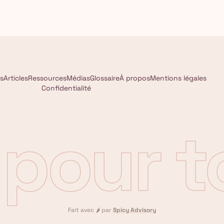
s
Articles
Ressources
Médias
Glossaire
À propos
Mentions légales
Confidentialité
A pour 
Fait avec
🌶️
par
Spicy Advisory