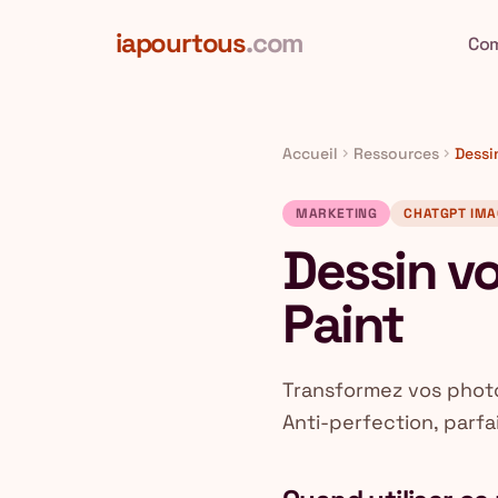
Aller au contenu principal
iapourtous
.com
Co
Accueil
Ressources
Dessi
chevron_right
chevron_right
MARKETING
CHATGPT IMA
Dessin v
Paint
Transformez vos photos
Anti-perfection, parfa