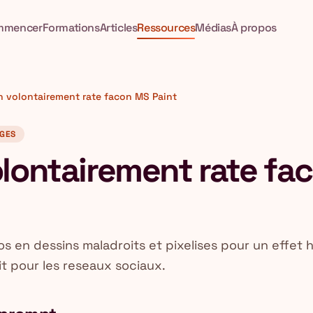
mmencer
Formations
Articles
Ressources
Médias
À propos
n volontairement rate facon MS Paint
GES
olontairement rate fa
 en dessins maladroits et pixelises pour un effet h
it pour les reseaux sociaux.