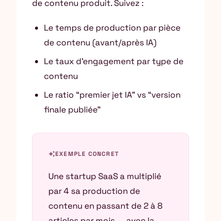
de contenu produit. Suivez :
Le temps de production par pièce
de contenu (avant/après IA)
Le taux d’engagement par type de
contenu
Le ratio “premier jet IA” vs “version
finale publiée”
auto_awesome
EXEMPLE CONCRET
Une startup SaaS a multiplié
par 4 sa production de
contenu en passant de 2 à 8
articles par mois — avec la