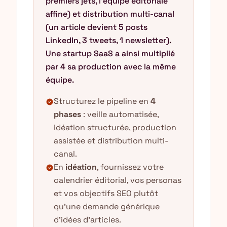
premiers jets, l'équipe éditoriale
affine) et distribution multi-canal
(un article devient 5 posts
LinkedIn, 3 tweets, 1 newsletter).
Une startup SaaS a ainsi multiplié
par 4 sa production avec la même
équipe.
Structurez le pipeline en
4
check_circle
phases
: veille automatisée,
idéation structurée, production
assistée et distribution multi-
canal.
En
idéation
, fournissez votre
check_circle
calendrier éditorial, vos personas
et vos objectifs SEO plutôt
qu'une demande générique
d'idées d'articles.