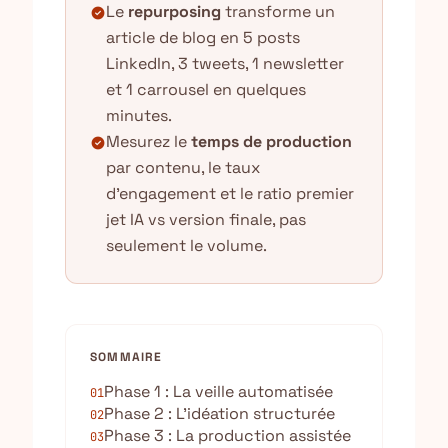
Le
repurposing
transforme un
check_circle
article de blog en 5 posts
LinkedIn, 3 tweets, 1 newsletter
et 1 carrousel en quelques
minutes.
Mesurez le
temps de production
check_circle
par contenu, le taux
d'engagement et le ratio premier
jet IA vs version finale, pas
seulement le volume.
SOMMAIRE
Phase 1 : La veille automatisée
01
Phase 2 : L’idéation structurée
02
Phase 3 : La production assistée
03