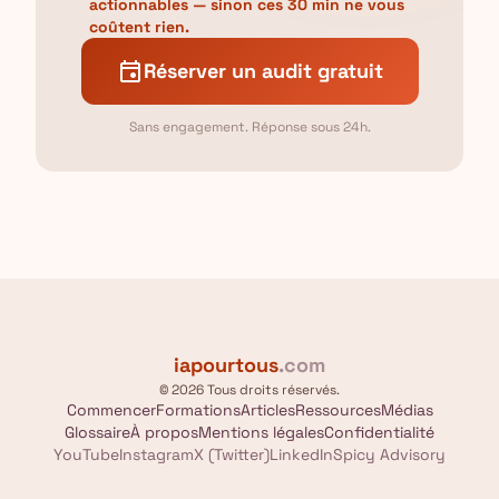
actionnables — sinon ces 30 min ne vous
coûtent rien.
event
Réserver un audit gratuit
Sans engagement. Réponse sous 24h.
iapourtous
.com
© 2026 Tous droits réservés.
Commencer
Formations
Articles
Ressources
Médias
Glossaire
À propos
Mentions légales
Confidentialité
YouTube
Instagram
X (Twitter)
LinkedIn
Spicy Advisory