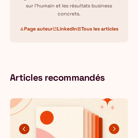
sur l'humain et les résultats business
concrets.
Page auteur
LinkedIn
Tous les articles
person
open_in_new
article
Articles recommandés