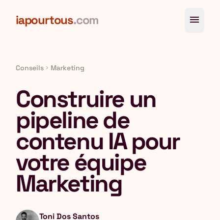
Aller au contenu principal
iapourtous
.com
menu
Conseils
Marketing
chevron_right
Construire un
pipeline de
contenu IA pour
votre équipe
Marketing
Toni Dos Santos