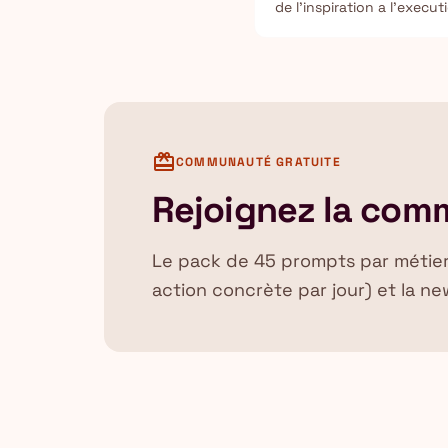
de l'inspiration a l'execu
suivi.
card_giftcard
COMMUNAUTÉ GRATUITE
Rejoignez la com
Le pack de 45 prompts par métier, l
action concrète par jour) et la new