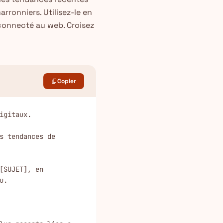
rronniers. Utilisez-le en
 connecté au web. Croisez
Copier
content_copy
gitaux.

s tendances de 
SUJET], en 
.
