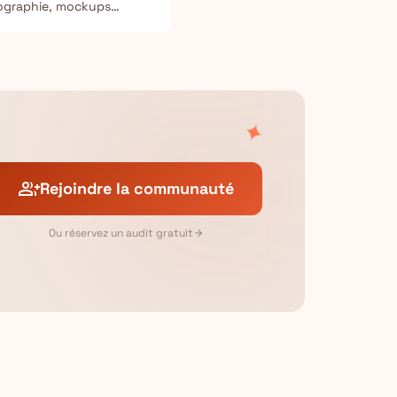
pographie, mockups
aux sociaux.
✦
group_add
Rejoindre la communauté
Ou réservez un audit gratuit
arrow_forward