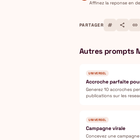
Affinez la reponse en d
tag
share
link
PARTAGER
Autres prompts 
UNIVERSEL
Accroche parfaite pou
Generez 10 accroches pe
publications sur les rese
represente 80% du result
UNIVERSEL
Campagne virale
Concevez une campagne m