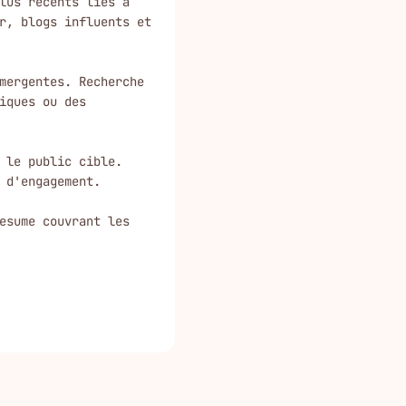
lus recents lies a 
r, blogs influents et 
mergentes. Recherche 
iques ou des 
 le public cible. 
 d'engagement.

esume couvrant les 