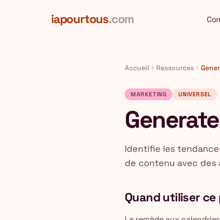
Aller au contenu principal
iapourtous
.com
Co
Accueil
Ressources
Gener
chevron_right
chevron_right
MARKETING
UNIVERSEL
Generate
Identifie les tendance
de contenu avec des a
Quand utiliser c
Le remède aux calendrier