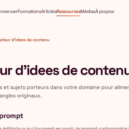
mmencer
Formations
Articles
Ressources
Médias
À propos
ateur d'idees de contenu
ur d'idees de conten
s et sujets porteurs dans votre domaine pour alimen
ngles originaux.
e prompt
s éditoriaux qui tournent en rond : le prompt cartographie