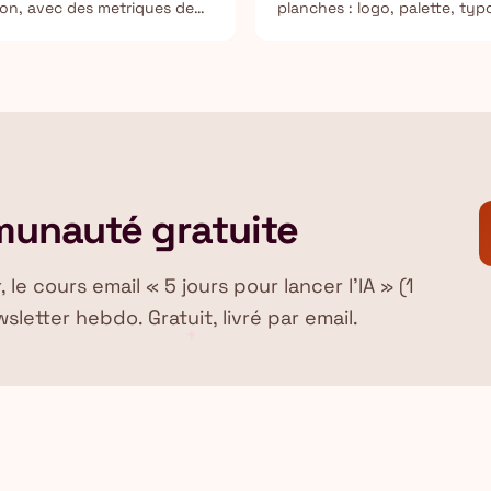
tion, avec des metriques de
planches : logo, palette, ty
produit et applications rese
munauté gratuite
e cours email « 5 jours pour lancer l'IA » (1
sletter hebdo. Gratuit, livré par email.
✦