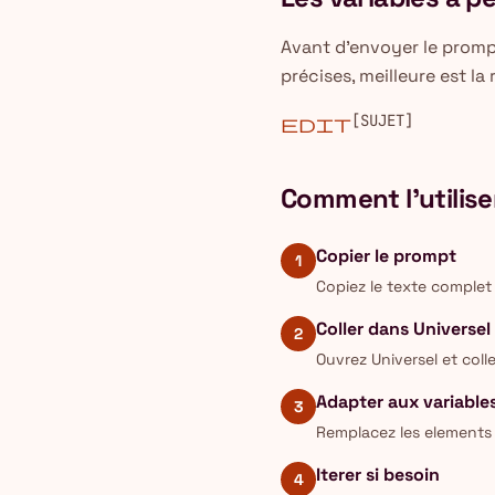
Avant d'envoyer le prompt
précises, meilleure est la
[SUJET]
edit
Comment l'utilise
Copier le prompt
1
Copiez le texte complet
Coller dans Universel
2
Ouvrez Universel et col
Adapter aux variable
3
Remplacez les elements 
Iterer si besoin
4