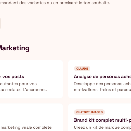
emandant des variantes ou en precisant le ton souhaite.
Marketing
CLAUDE
r vos posts
Analyse de personas ach
rcutantes pour vos
Developpe des personas ache
aux sociaux. L'accroche
motivations, freins et parco
at d'un post.
ICP.
CHATGPT IMAGES
Brand kit complet multi-
arketing virale complete,
Creez un kit de marque compl