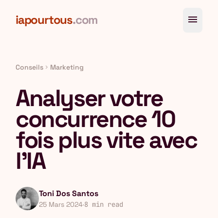
Aller au contenu principal
iapourtous
.com
menu
Conseils
Marketing
chevron_right
Analyser votre
concurrence 10
fois plus vite avec
l'IA
Toni Dos Santos
25 Mars 2024
·
8 min read