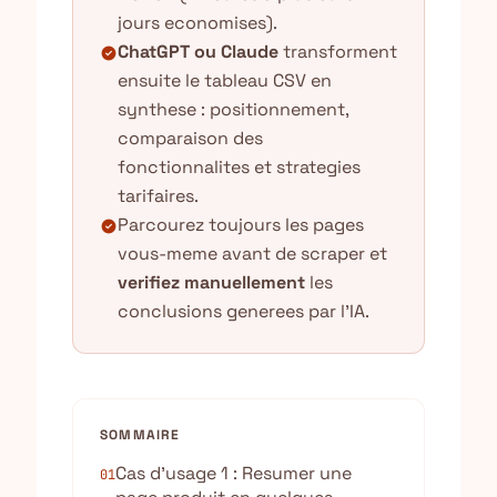
jours economises).
ChatGPT ou Claude
transforment
check_circle
ensuite le tableau CSV en
synthese : positionnement,
comparaison des
fonctionnalites et strategies
tarifaires.
Parcourez toujours les pages
check_circle
vous-meme avant de scraper et
verifiez manuellement
les
conclusions generees par l'IA.
SOMMAIRE
Cas d’usage 1 : Resumer une
01