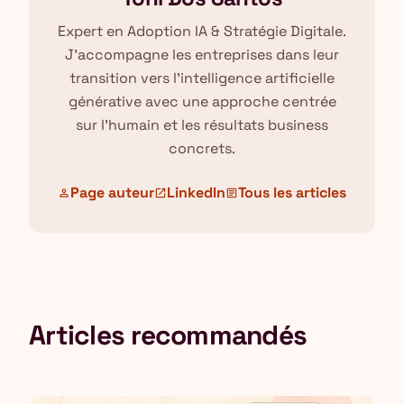
Expert en Adoption IA & Stratégie Digitale.
J'accompagne les entreprises dans leur
transition vers l'intelligence artificielle
générative avec une approche centrée
sur l'humain et les résultats business
concrets.
Page auteur
LinkedIn
Tous les articles
person
open_in_new
article
Articles recommandés