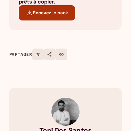
prêts à copier.
download
Recevez le pack
tag
share
link
PARTAGER
Toni Dos Santos