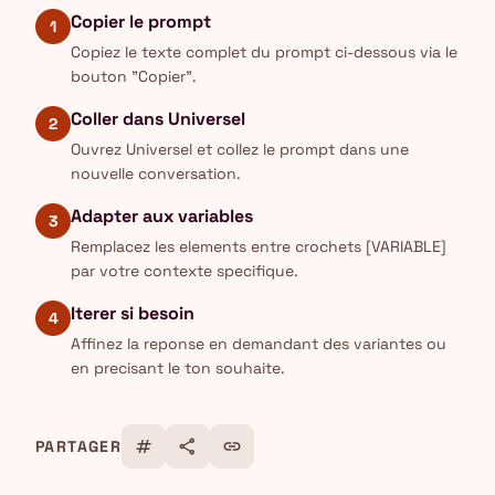
Copier le prompt
1
Copiez le texte complet du prompt ci-dessous via le
bouton "Copier".
Coller dans Universel
2
Ouvrez Universel et collez le prompt dans une
nouvelle conversation.
Adapter aux variables
3
Remplacez les elements entre crochets [VARIABLE]
par votre contexte specifique.
Iterer si besoin
4
Affinez la reponse en demandant des variantes ou
en precisant le ton souhaite.
tag
share
link
PARTAGER