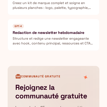
Creez un kit de marque complet et soigne en
plusieurs planches : logo, palette, typographie,
mockups produit et applications reseaux sociaux.
GPT-4
Redaction de newsletter hebdomadaire
Structure et redige une newsletter engageante
avec hook, contenu principal, ressources et CTA
pour maximiser les ouvertures.
✦
card_giftcard
COMMUNAUTÉ GRATUITE
Rejoignez la
communauté gratuite