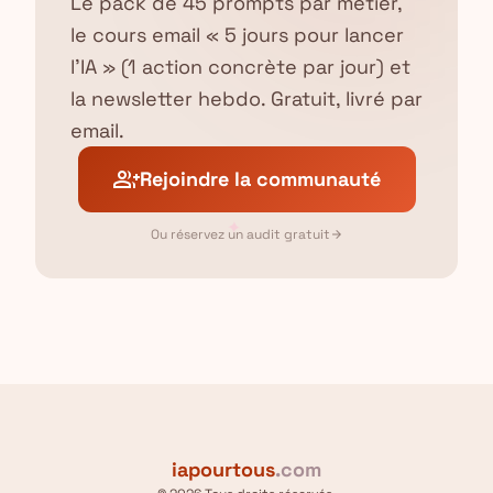
Le pack de 45 prompts par métier,
le cours email « 5 jours pour lancer
l'IA » (1 action concrète par jour) et
la newsletter hebdo. Gratuit, livré par
email.
group_add
Rejoindre la communauté
✦
Ou réservez un audit gratuit
arrow_forward
iapourtous
.com