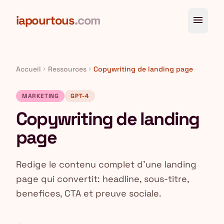
Aller au contenu principal
iapourtous
.com
menu
Accueil
Ressources
Copywriting de landing page
chevron_right
chevron_right
MARKETING
GPT-4
Copywriting de landing
page
Redige le contenu complet d'une landing
page qui convertit: headline, sous-titre,
benefices, CTA et preuve sociale.