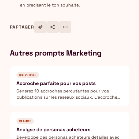
en precisant le ton souhaite.
tag
share
link
PARTAGER
Autres prompts Marketing
UNIVERSEL
Accroche parfaite pour vos posts
Generez 10 accroches percutantes pour vos
publications sur les reseaux sociaux. L'accroche
represente 80% du resultat d'un post.
CLAUDE
Analyse de personas acheteurs
Developpe des personas acheteurs detailles avec