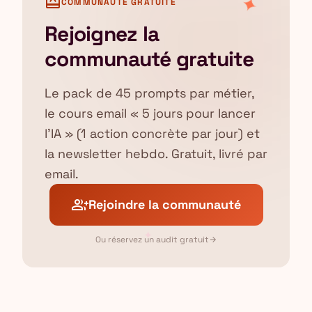
✦
card_giftcard
COMMUNAUTÉ GRATUITE
Rejoignez la
communauté gratuite
Le pack de 45 prompts par métier,
le cours email « 5 jours pour lancer
l'IA » (1 action concrète par jour) et
la newsletter hebdo. Gratuit, livré par
email.
group_add
Rejoindre la communauté
✦
Ou réservez un audit gratuit
arrow_forward