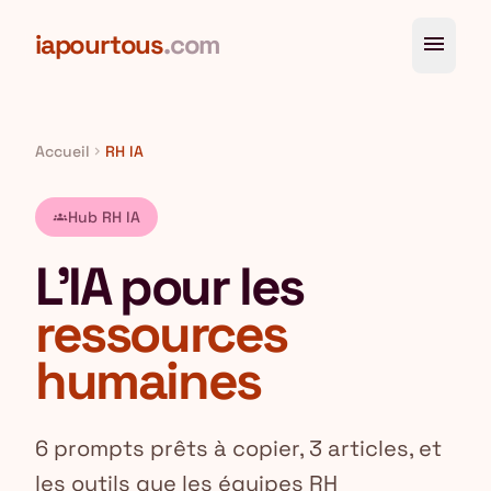
Aller au contenu principal
iapourtous
.com
menu
Accueil
RH IA
chevron_right
Hub RH IA
groups
L'IA pour les
ressources
humaines
6 prompts prêts à copier, 3 articles, et
les outils que les équipes RH