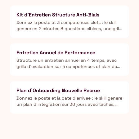
partager.
Kit d'Entretien Structure Anti-Biais
Donnez le poste et 3 competences clefs : le skill
genere en 2 minutes 8 questions ciblees, une grille
de notation sur 5 et les signaux d'alerte a
surveiller, pour noter chaque candidat sur les
memes criteres.
Entretien Annuel de Performance
Structure un entretien annuel en 4 temps, avec
grille d'evaluation sur 5 competences et plan de
developpement en 3 actions concretes.
Plan d'Onboarding Nouvelle Recrue
Donnez le poste et la date d'arrivee : le skill genere
un plan d'integration sur 30 jours avec taches,
jalons et messages de bienvenue prets a envoyer.