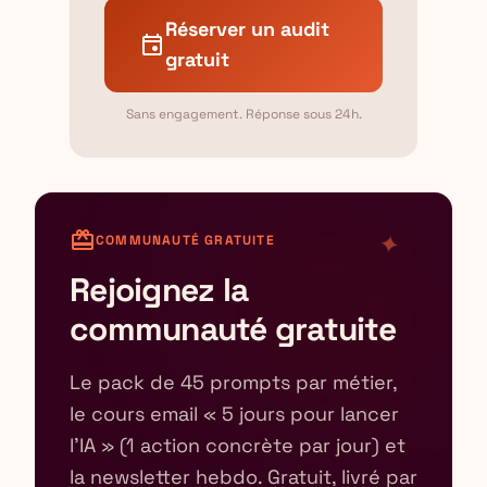
Réserver un audit
event
gratuit
Sans engagement. Réponse sous 24h.
card_giftcard
✦
COMMUNAUTÉ GRATUITE
Rejoignez la
communauté gratuite
Le pack de 45 prompts par métier,
le cours email « 5 jours pour lancer
l'IA » (1 action concrète par jour) et
la newsletter hebdo. Gratuit, livré par