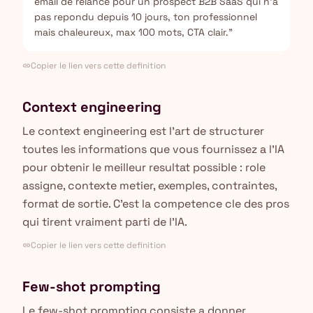
email de relance pour un prospect B2B SaaS qui n'a
pas repondu depuis 10 jours, ton professionnel
mais chaleureux, max 100 mots, CTA clair."
Copier le lien vers cette definition
link
Context engineering
Le context engineering est l'art de structurer
toutes les informations que vous fournissez a l'IA
pour obtenir le meilleur resultat possible : role
assigne, contexte metier, exemples, contraintes,
format de sortie. C'est la competence cle des pros
qui tirent vraiment parti de l'IA.
Copier le lien vers cette definition
link
Few-shot prompting
Le few-shot prompting consiste a donner