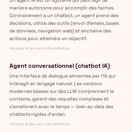
Un agent IA est un systeme qui peut agir de
maniere autonome pour accomplir des taches.
Contrairement a un chatbot, un agent prend des
decisions, utilise des outils (envoi d'emails, bases
de donnees, navigation web) et enchaine des
actions pour atteindre un objectif.
Copier le lien vers cette definition
link
Agent conversationnel (chatbot IA)
Une interface de dialogue alimentee par l'IA qui
interagit en langage naturel. Les versions
modernes basees sur des LLM comprennent le
contexte, gerent des requetes complexes et
s'ameliorent avec le temps — bien au-dela des
chatbots rigides d'antan.
Copier le lien vers cette definition
link