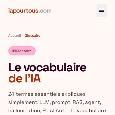
Aller au contenu principal
iapourtous
.com
menu
Accueil
Glossaire
chevron_right
Glossaire
menu_book
Le vocabulaire
de l'IA
24 termes essentiels expliques
simplement. LLM, prompt, RAG, agent,
hallucination, EU AI Act — le vocabulaire