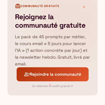
card_giftcard
✦
COMMUNAUTÉ GRATUITE
Rejoignez la
communauté gratuite
Le pack de 45 prompts par métier,
le cours email « 5 jours pour lancer
l'IA » (1 action concrète par jour) et
la newsletter hebdo. Gratuit, livré par
email.
group_add
Rejoindre la communauté
✦
Ou réservez un audit gratuit
arrow_forward