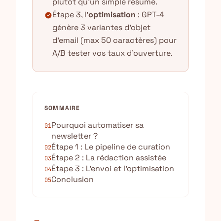
plutôt qu'un simple résumé.
Étape 3, l'
optimisation
: GPT-4
check_circle
génère 3 variantes d'objet
d'email (max 50 caractères) pour
A/B tester vos taux d'ouverture.
SOMMAIRE
Pourquoi automatiser sa
01
newsletter ?
Étape 1 : Le pipeline de curation
02
Étape 2 : La rédaction assistée
03
Étape 3 : L’envoi et l’optimisation
04
Conclusion
05