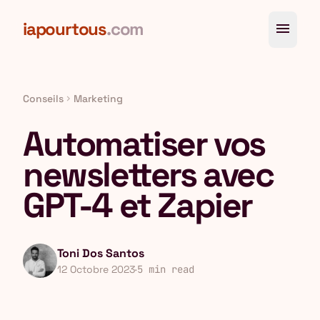
Aller au contenu principal
iapourtous
.com
menu
Conseils
Marketing
chevron_right
Automatiser vos
newsletters avec
GPT-4 et Zapier
Toni Dos Santos
12 Octobre 2023
·
5 min read