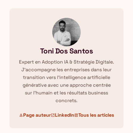
Toni Dos Santos
Expert en Adoption IA & Stratégie Digitale.
J'accompagne les entreprises dans leur
transition vers l'intelligence artificielle
générative avec une approche centrée
sur l'humain et les résultats business
concrets.
Page auteur
LinkedIn
Tous les articles
person
open_in_new
article