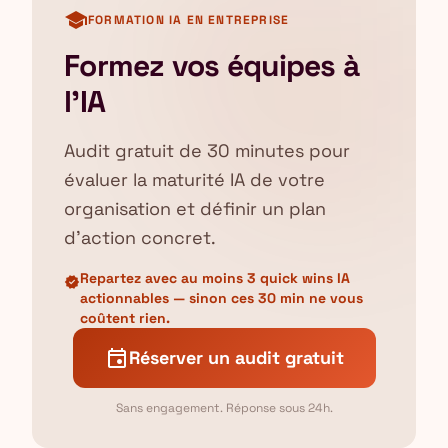
school
FORMATION IA EN ENTREPRISE
Formez vos équipes à
l'IA
Audit gratuit de 30 minutes pour
évaluer la maturité IA de votre
organisation et définir un plan
d'action concret.
Repartez avec au moins 3 quick wins IA
verified
actionnables — sinon ces 30 min ne vous
coûtent rien.
event
Réserver un audit gratuit
Sans engagement. Réponse sous 24h.