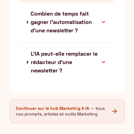
Combien de temps fait
expand_more
gagner l'automatisation
d'une newsletter ?
L'IA peut-elle remplacer le
expand_more
rédacteur d'une
newsletter ?
Continuer sur le hub Marketing & IA
— tous
arrow_forward
nos prompts, articles et outils Marketing