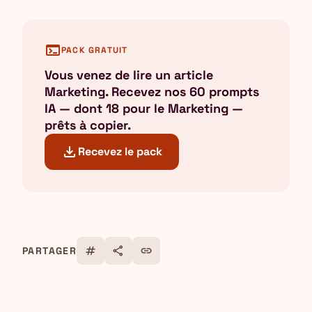
terminal
PACK GRATUIT
Vous venez de lire un article
Marketing. Recevez nos 60 prompts
IA — dont 18 pour le Marketing —
prêts à copier.
download
Recevez le pack
tag
share
link
PARTAGER