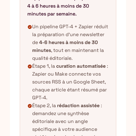
4 à 6 heures à moins de 30
minutes par semaine.
Un pipeline GPT-4 + Zapier réduit
check_circle
la préparation d'une newsletter
de
4-6 heures à moins de 30
minutes
, tout en maintenant la
qualité éditoriale.
Étape 1, la
curation automatisée
:
check_circle
Zapier ou Make connecte vos
sources RSS à un Google Sheet,
chaque article étant résumé par
GPT-4.
Étape 2, la
rédaction assistée
:
check_circle
demandez une synthèse
éditoriale avec un angle
spécifique à votre audience