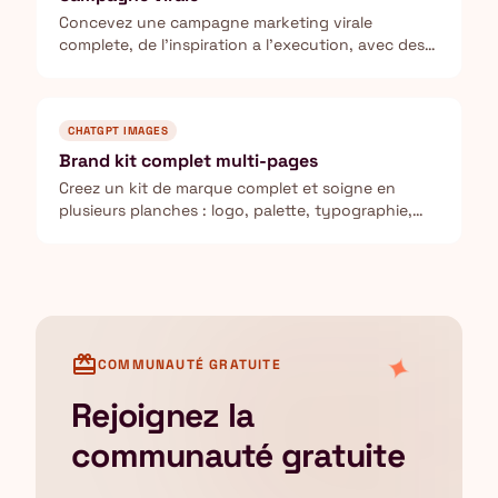
Concevez une campagne marketing virale
complete, de l'inspiration a l'execution, avec des
metriques de suivi.
CHATGPT IMAGES
Brand kit complet multi-pages
Creez un kit de marque complet et soigne en
plusieurs planches : logo, palette, typographie,
mockups produit et applications reseaux sociaux.
✦
card_giftcard
COMMUNAUTÉ GRATUITE
Rejoignez la
communauté gratuite