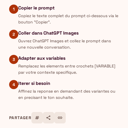
Copier le prompt
1
Copiez le texte complet du prompt ci-dessous via le
bouton "Copier".
Coller dans ChatGPT Images
2
Ouvrez ChatGPT Images et collez le prompt dans
une nouvelle conversation.
Adapter aux variables
3
Remplacez les elements entre crochets [VARIABLE]
par votre contexte specifique.
Iterer si besoin
4
Affinez la reponse en demandant des variantes ou
en precisant le ton souhaite.
tag
share
link
PARTAGER