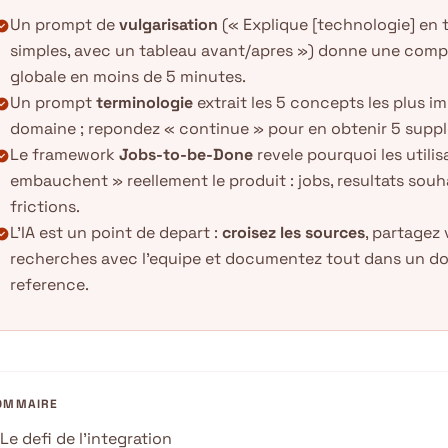
Un prompt de
vulgarisation
(« Explique [technologie] en 
k_circle
simples, avec un tableau avant/apres ») donne une com
globale en moins de 5 minutes.
Un prompt
terminologie
extrait les 5 concepts les plus i
k_circle
domaine ; repondez « continue » pour en obtenir 5 supp
Le framework
Jobs-to-be-Done
revele pourquoi les utilis
k_circle
embauchent » reellement le produit : jobs, resultats souh
frictions.
L'IA est un point de depart :
croisez les sources
, partagez
k_circle
recherches avec l'equipe et documentez tout dans un 
reference.
OMMAIRE
Le defi de l’integration