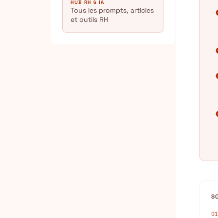
HUB RH & IA
Tous les prompts, articles
chec
et outils RH
chec
chec
chec
S
01