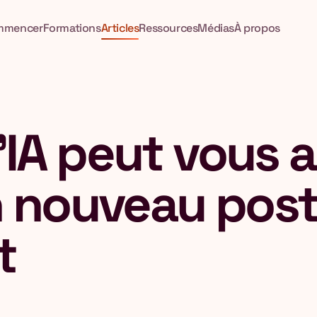
mmencer
Formations
Articles
Ressources
Médias
À propos
IA peut vous a
n nouveau post
t