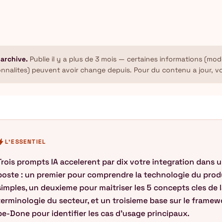
 archive.
Publie il y a plus de 3 mois — certaines informations (mode
onnalites) peuvent avoir change depuis. Pour du contenu a jour, v
olt
L'ESSENTIEL
Trois prompts IA accelerent par dix votre integration dans
poste : un premier pour comprendre la technologie du prod
simples, un deuxieme pour maitriser les 5 concepts cles de 
terminologie du secteur, et un troisieme base sur le frame
be-Done pour identifier les cas d'usage principaux.