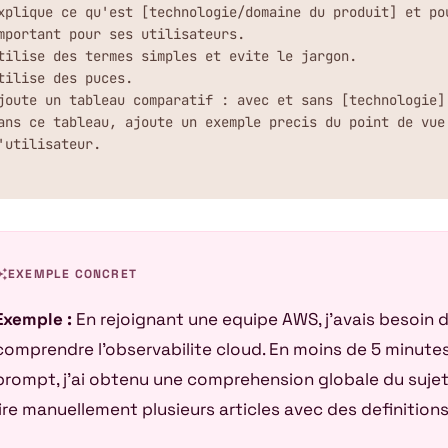
xplique ce qu'est [technologie/domaine du produit] et pou
mportant pour ses utilisateurs.

tilise des termes simples et evite le jargon.

tilise des puces.

joute un tableau comparatif : avec et sans [technologie].
ans ce tableau, ajoute un exemple precis du point de vue 
'utilisateur.
awesome
EXEMPLE CONCRET
Exemple :
En rejoignant une equipe AWS, j’avais besoin 
comprendre l’observabilite cloud. En moins de 5 minute
prompt, j’ai obtenu une comprehension globale du sujet,
lire manuellement plusieurs articles avec des definitions