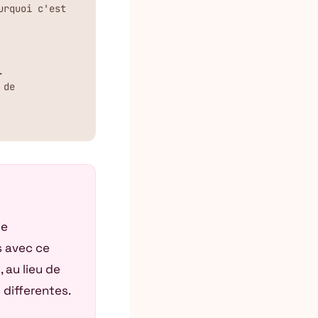
rquoi c'est 


de 
de
s avec ce
 au lieu de
 differentes.