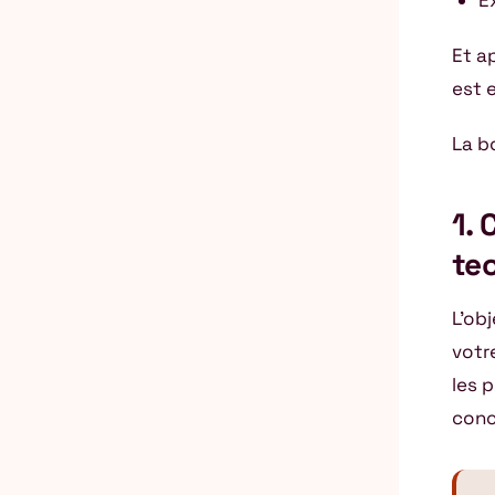
E
Et a
est 
La b
1.
te
L’ob
votr
les 
conc