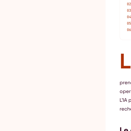
02
03
04
05
06
L
pren
oper
L’IA
rech
Le 