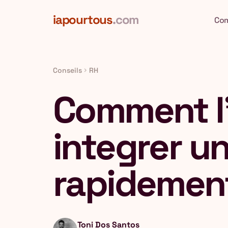
Aller au contenu principal
iapourtous
.com
Co
Conseils
RH
chevron_right
Comment l'
integrer u
rapidemen
Toni Dos Santos