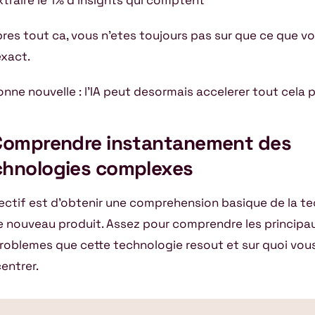
xtraire le 1% d’insights qui comptent
pres tout ca, vous n’etes toujours pas sur que ce que v
exact.
onne nouvelle : l’IA peut desormais accelerer tout cela p
 Comprendre instantanement des
chnologies complexes
jectif est d’obtenir une comprehension basique de la t
e nouveau produit. Assez pour comprendre les principa
problemes que cette technologie resout et sur quoi vou
entrer.