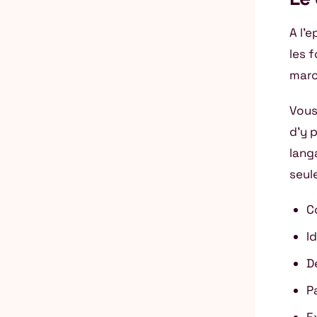
A l’
les 
marc
Vous
d’y 
lang
seul
C
I
D
P