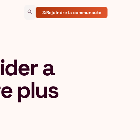
search
Rejoindre la communauté
group_add
ider a
e plus