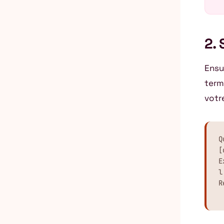
2. 
Ensu
term
votr
Q
[
E
l
R