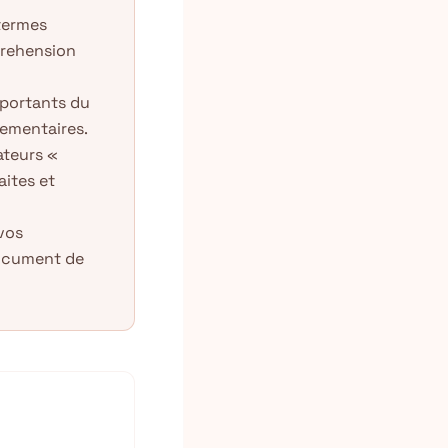
termes
prehension
mportants du
lementaires.
ateurs «
aites et
 vos
document de