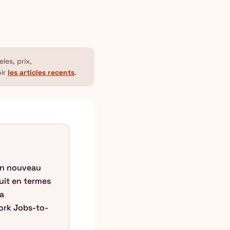
les, prix,
oir
les articles recents
.
 un nouveau
uit en termes
la
work Jobs-to-