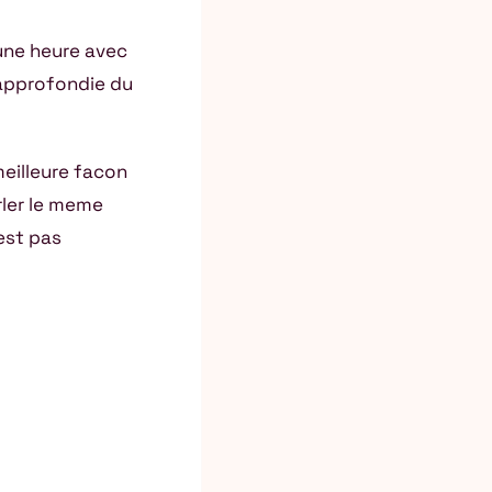
’une heure avec
 approfondie du
meilleure facon
rler le meme
’est pas