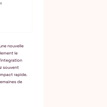
s
une nouvelle
dement le
’integration
ez souvent
 impact rapide.
 semaines de