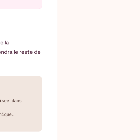
e la
endra le reste de
see dans 
nique.