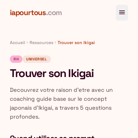
Aller au contenu principal
iapourtous
.com
menu
Accueil
Ressources
Trouver son Ikigai
chevron_right
chevron_right
RH
UNIVERSEL
Trouver son Ikigai
Decouvrez votre raison d'etre avec un
coaching guide base sur le concept
japonais d'Ikigai, a travers 5 questions
profondes.