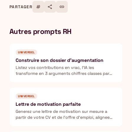
tag
share
link
PARTAGER
Autres prompts RH
UNIVERSEL
Construire son dossier d'augmentation
Listez vos contributions en vrac, l'IA les
transforme en 3 arguments chiffres classes par
force et anticipe les objections de votre manager
avant le rendez-vous.
UNIVERSEL
Lettre de motivation parfaite
Generez une lettre de motivation sur mesure a
partir de votre CV et de l'offre d'emploi, alignee
sur la culture de l'entreprise.