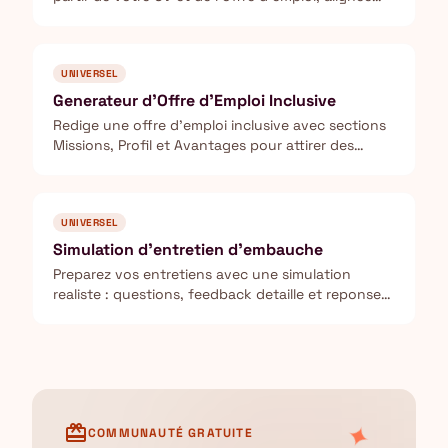
sur la culture de l'entreprise.
UNIVERSEL
Generateur d'Offre d'Emploi Inclusive
Redige une offre d'emploi inclusive avec sections
Missions, Profil et Avantages pour attirer des
profils diversifies.
UNIVERSEL
Simulation d'entretien d'embauche
Preparez vos entretiens avec une simulation
realiste : questions, feedback detaille et reponses
modeles avec la methode CARL.
✦
card_giftcard
COMMUNAUTÉ GRATUITE