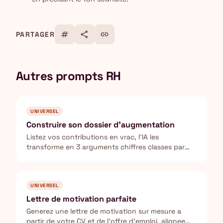
tag
share
link
PARTAGER
Autres prompts RH
UNIVERSEL
Construire son dossier d'augmentation
Listez vos contributions en vrac, l'IA les
transforme en 3 arguments chiffres classes par
force et anticipe les objections de votre manager
avant le rendez-vous.
UNIVERSEL
Lettre de motivation parfaite
Generez une lettre de motivation sur mesure a
partir de votre CV et de l'offre d'emploi, alignee