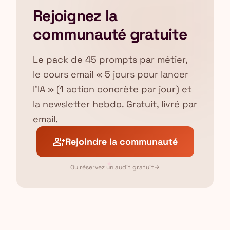
Rejoignez la
communauté gratuite
Le pack de 45 prompts par métier,
le cours email « 5 jours pour lancer
l'IA » (1 action concrète par jour) et
la newsletter hebdo. Gratuit, livré par
email.
group_add
Rejoindre la communauté
✦
Ou réservez un audit gratuit
arrow_forward