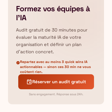
Formez vos équipes à
l'IA
Audit gratuit de 30 minutes pour
évaluer la maturité IA de votre
organisation et définir un plan
d'action concret.
Repartez avec au moins 3 quick wins IA
verified
actionnables — sinon ces 30 min ne vous
coûtent rien.
event
Réserver un audit gratuit
Sans engagement. Réponse sous 24h.