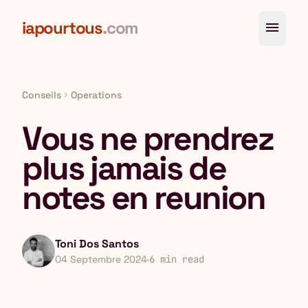
Aller au contenu principal
iapourtous
.com
menu
Conseils
Operations
chevron_right
Vous ne prendrez
plus jamais de
notes en reunion
Toni Dos Santos
04 Septembre 2024
·
6 min read