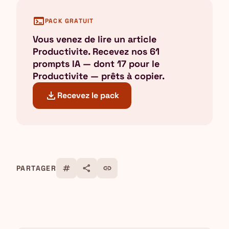
terminal
PACK GRATUIT
Vous venez de lire un article
Productivite. Recevez nos 61
prompts IA — dont 17 pour le
Productivite — prêts à copier.
download
Recevez le pack
tag
share
link
PARTAGER