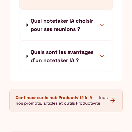
Quel notetaker IA choisir
expand_more
pour ses reunions ?
Quels sont les avantages
expand_more
d'un notetaker IA ?
Continuer sur le hub Productivité & IA
— tous
arrow_forward
nos prompts, articles et outils Productivité