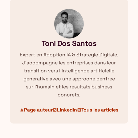
Toni Dos Santos
Expert en Adoption IA & Strategie Digitale.
J'accompagne les entreprises dans leur
transition vers l'intelligence artificielle
generative avec une approche centree
sur l'humain et les resultats business
concrets.
Page auteur
LinkedIn
Tous les articles
person
open_in_new
article