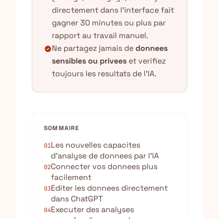
directement dans l'interface fait
gagner 30 minutes ou plus par
rapport au travail manuel.
Ne partagez jamais de
donnees
check_circle
sensibles ou privees
et verifiez
toujours les resultats de l'IA.
SOMMAIRE
Les nouvelles capacites
01
d’analyse de donnees par l’IA
Connecter vos donnees plus
02
facilement
Editer les donnees directement
03
dans ChatGPT
Executer des analyses
04