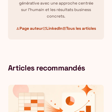
générative avec une approche centrée
sur l'humain et les résultats business
concrets.
Page auteur
LinkedIn
Tous les articles
person
open_in_new
article
Articles recommandés