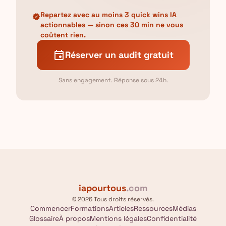
Repartez avec au moins 3 quick wins IA
verified
actionnables — sinon ces 30 min ne vous
coûtent rien.
event
Réserver un audit gratuit
Sans engagement. Réponse sous 24h.
iapourtous
.com
© 2026 Tous droits réservés.
Commencer
Formations
Articles
Ressources
Médias
Glossaire
À propos
Mentions légales
Confidentialité