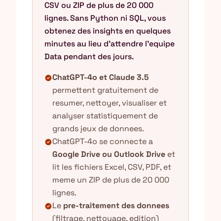
CSV ou ZIP de plus de 20 000
lignes. Sans Python ni SQL, vous
obtenez des insights en quelques
minutes au lieu d'attendre l'equipe
Data pendant des jours.
ChatGPT-4o et Claude 3.5
check_circle
permettent gratuitement de
resumer, nettoyer, visualiser et
analyser statistiquement de
grands jeux de donnees.
ChatGPT-4o se connecte a
check_circle
Google Drive ou Outlook Drive
et
lit les fichiers Excel, CSV, PDF, et
meme un ZIP de plus de 20 000
lignes.
Le
pre-traitement des donnees
check_circle
(filtrage, nettoyage, edition)