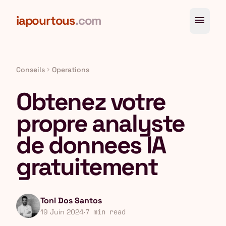
Aller au contenu principal
iapourtous
.com
menu
Conseils
Operations
chevron_right
Obtenez votre
propre analyste
de donnees IA
gratuitement
Toni Dos Santos
19 Juin 2024
·
7 min read