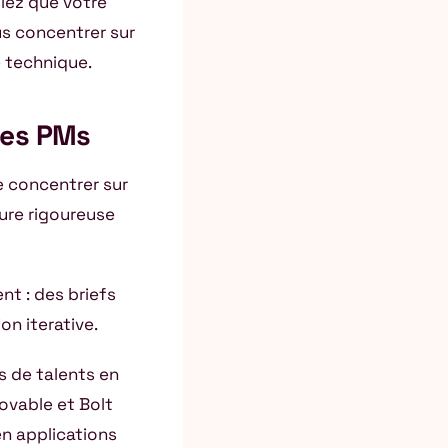
ulez que votre
vous concentrer sur
e technique.
les PMs
e concentrer sur
ture rigoureuse
nt : des briefs
on iterative.
s de talents en
ovable et Bolt
n applications