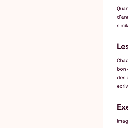
Quan
d’ann
simil
Les
Chaq
bon e
desi
ecriv
Exe
Imag