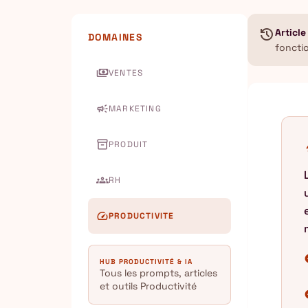
history
Article
DOMAINES
foncti
payments
VENTES
campaign
MARKETING
inventory_2
PRODUIT
b
groups
RH
speed
PRODUCTIVITE
chec
HUB PRODUCTIVITÉ & IA
Tous les prompts, articles
et outils Productivité
chec