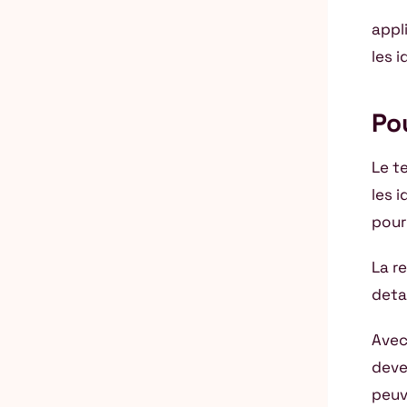
appli
les 
Po
Le t
les 
pour
La r
deta
Avec
deve
peuv