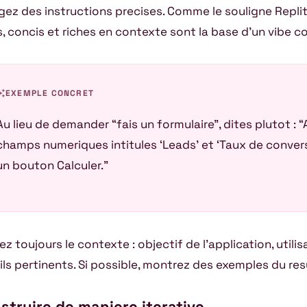
gez des instructions precises. Comme le souligne Repli
rs, concis et riches en contexte sont la base d’un vibe c
awesome
EXEMPLE CONCRET
Au lieu de demander “fais un formulaire”, dites plutot : 
champs numeriques intitules ‘Leads’ et ‘Taux de convers
un bouton Calculer.”
ez toujours le contexte : objectif de l’application, utilis
ils pertinents. Si possible, montrez des exemples du res
struire de maniere iterative