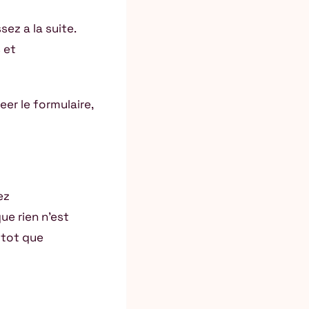
sez a la suite.
 et
er le formulaire,
ez
ue rien n’est
utot que