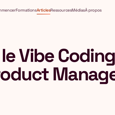
mmencer
Formations
Articles
Ressources
Médias
À propos
le Vibe Coding
Product Manag