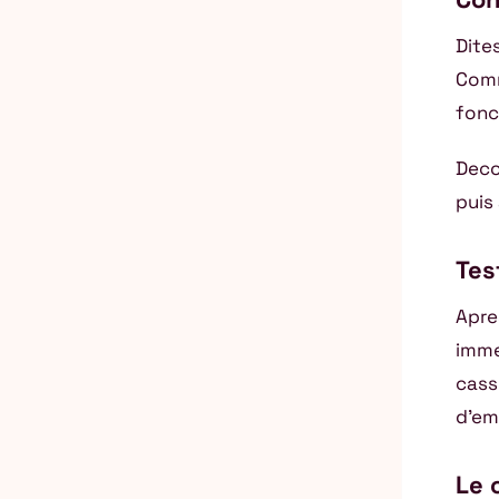
Dites
Comm
fonc
Deco
puis 
Tes
Apre
imme
cass
d’em
Le 