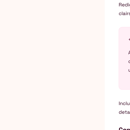
Redi
clai
auto_
Inclu
deta
Con