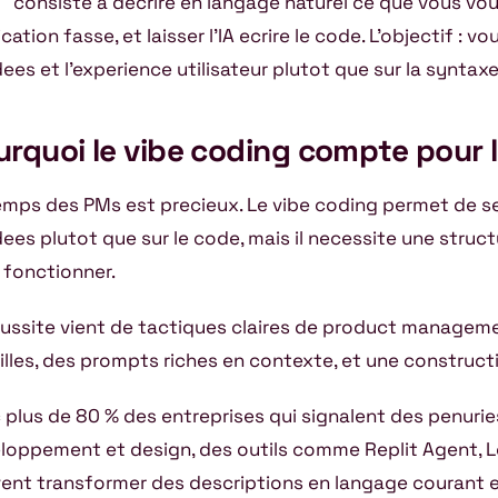
consiste a decrire en langage naturel ce que vous vo
cation fasse, et laisser l’IA ecrire le code. L’objectif : 
idees et l’experience utilisateur plutot que sur la syntax
urquoi le vibe coding compte pour 
emps des PMs est precieux. Le vibe coding permet de s
idees plutot que sur le code, mais il necessite une struc
 fonctionner.
eussite vient de tactiques claires de product manageme
illes, des prompts riches en contexte, et une constructi
 plus de 80 % des entreprises qui signalent des penurie
loppement et design, des outils comme Replit Agent, L
ent transformer des descriptions en langage courant e