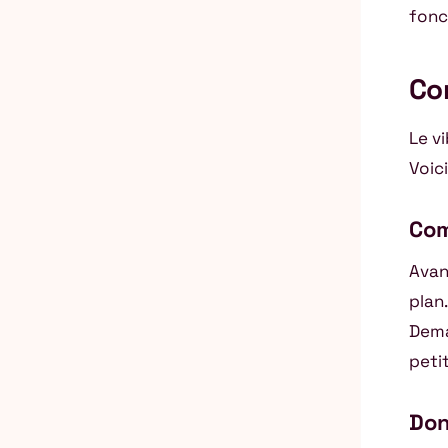
fonc
Co
Le v
Voici
Com
Avan
plan.
Dema
peti
Don