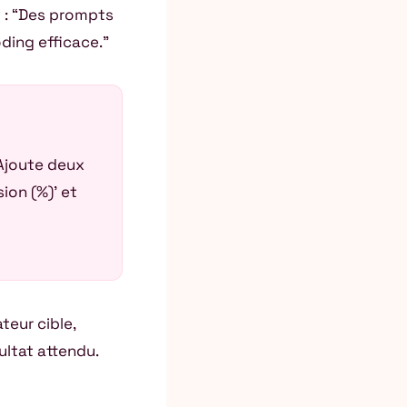
t : “Des prompts
oding efficace.”
“Ajoute deux
ion (%)’ et
ateur cible,
ultat attendu.