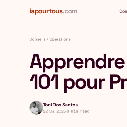
Aller au contenu principal
iapourtous
.com
Co
Conseils
Operations
chevron_right
Apprendre 
101 pour 
Toni Dos Santos
22 Mai 2025
·
8 min read