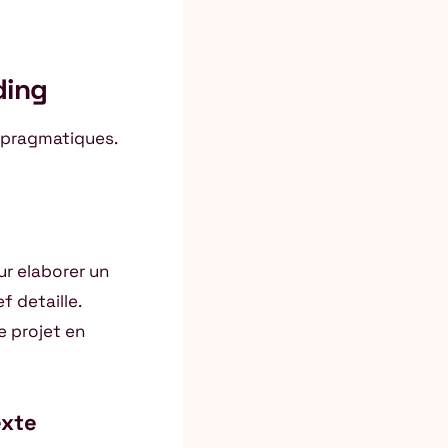
ding
s pragmatiques.
ur elaborer un
f detaille.
 projet en
exte