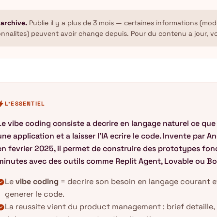
 archive.
Publie il y a plus de 3 mois — certaines informations (mode
onnalites) peuvent avoir change depuis. Pour du contenu a jour, v
olt
L'ESSENTIEL
Le vibe coding consiste a decrire en langage naturel ce que 
une application et a laisser l'IA ecrire le code. Invente par 
en fevrier 2025, il permet de construire des prototypes fon
minutes avec des outils comme Replit Agent, Lovable ou Bol
Le
vibe coding
= decrire son besoin en langage courant et 
k_circle
generer le code.
La reussite vient du product management : brief detaille
k_circle