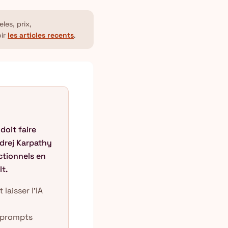
les, prix,
oir
les articles recents
.
doit faire
Andrej Karpathy
ctionnels en
t.
laisser l'IA
, prompts