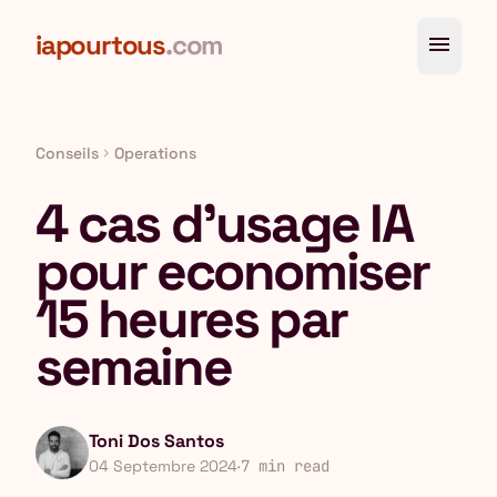
Aller au contenu principal
iapourtous
.com
menu
Conseils
Operations
chevron_right
4 cas d'usage IA
pour economiser
15 heures par
semaine
Toni Dos Santos
04 Septembre 2024
·
7 min read