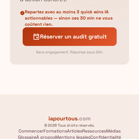
Repartez avec au moins 3 quick wins IA
verified
actionnables — sinon ces 30 min ne vous
coûtent rien.
event
Réserver un audit gratuit
Sans engagement. Réponse sous 24h.
iapourtous
.com
© 2026 Tous droits réservés.
Commencer
Formations
Articles
Ressources
Médias
Glossaire
À propos
Mentions légales
Confidentialité