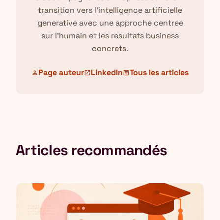
transition vers l'intelligence artificielle
generative avec une approche centree
sur l'humain et les resultats business
concrets.
Page auteur
LinkedIn
Tous les articles
person
open_in_new
article
Articles recommandés