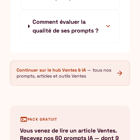
Comment évaluer la
expand_more
qualité de ses prompts ?
Continuer sur le hub Ventes & IA
— tous nos
arrow_forward
prompts, articles et outils Ventes
terminal
PACK GRATUIT
Vous venez de lire un article Ventes.
Recevez nos 60 prompts IA — dont 9