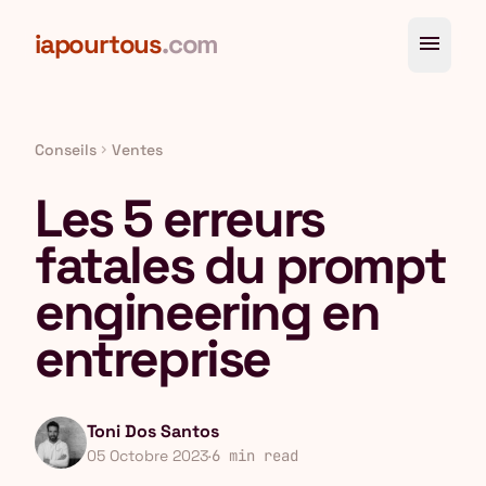
Aller au contenu principal
iapourtous
.com
menu
Conseils
Ventes
chevron_right
Les 5 erreurs
fatales du prompt
engineering en
entreprise
Toni Dos Santos
05 Octobre 2023
·
6 min read