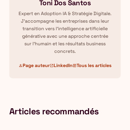
Toni Dos Santos
Expert en Adoption IA & Stratégie Digitale.
J'accompagne les entreprises dans leur
transition vers l'intelligence artificielle
générative avec une approche centrée
sur l'humain et les résultats business
concrets.
Page auteur
LinkedIn
Tous les articles
person
open_in_new
article
Articles recommandés