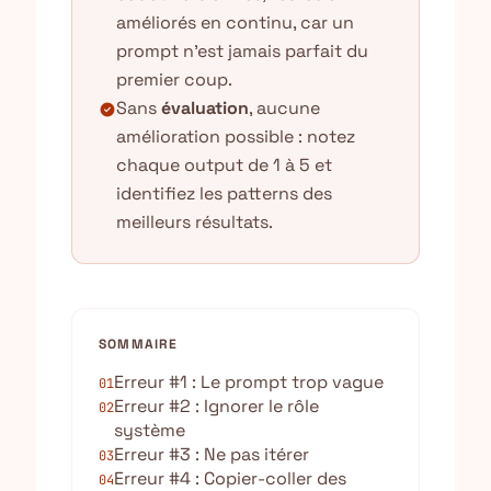
améliorés en continu, car un
prompt n'est jamais parfait du
premier coup.
Sans
évaluation
, aucune
check_circle
amélioration possible : notez
chaque output de 1 à 5 et
identifiez les patterns des
meilleurs résultats.
SOMMAIRE
Erreur #1 : Le prompt trop vague
01
Erreur #2 : Ignorer le rôle
02
système
Erreur #3 : Ne pas itérer
03
Erreur #4 : Copier-coller des
04