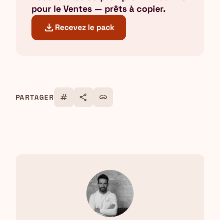
pour le Ventes — prêts à copier.
download
Recevez le pack
tag
share
link
PARTAGER