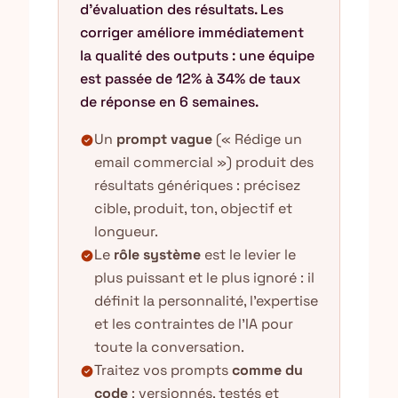
d'évaluation des résultats. Les
corriger améliore immédiatement
la qualité des outputs : une équipe
est passée de 12% à 34% de taux
de réponse en 6 semaines.
Un
prompt vague
(« Rédige un
check_circle
email commercial ») produit des
résultats génériques : précisez
cible, produit, ton, objectif et
longueur.
Le
rôle système
est le levier le
check_circle
plus puissant et le plus ignoré : il
définit la personnalité, l'expertise
et les contraintes de l'IA pour
toute la conversation.
Traitez vos prompts
comme du
check_circle
code
: versionnés, testés et