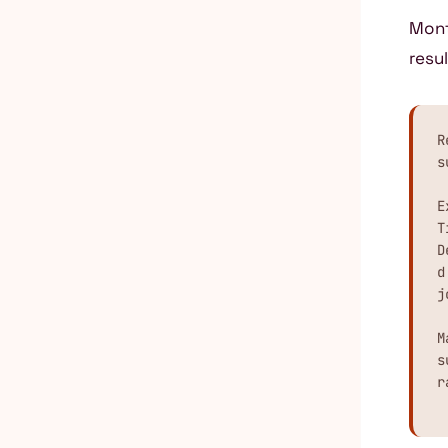
Mont
resu
R
s
E
T
D
d
j
M
s
r