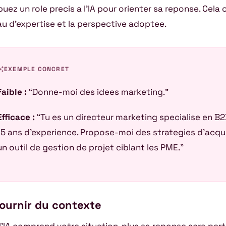
buez un role precis a l’IA pour orienter sa reponse. Cela c
au d’expertise et la perspective adoptee.
awesome
EXEMPLE CONCRET
Faible :
“Donne-moi des idees marketing.”
Efficace :
“Tu es un directeur marketing specialise en B
15 ans d’experience. Propose-moi des strategies d’acqu
un outil de gestion de projet ciblant les PME.”
Fournir du contexte