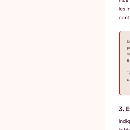
Plus
les i
cont
C
p
m
8
T
c
3. 
Indi
tabl