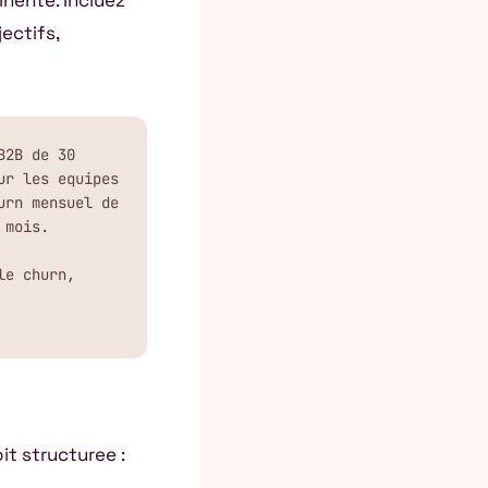
inente. Incluez
jectifs,
2B de 30 
r les equipes 
rn mensuel de 
mois.

e churn, 
t structuree :