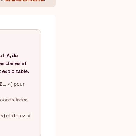
 l'IA, du
s claires et
t exploitable.
... ») pour
, contraintes
) et iterez si