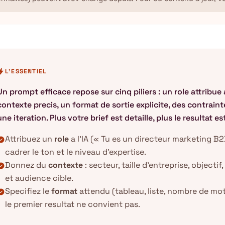
olt
L'ESSENTIEL
Un prompt efficace repose sur cinq piliers : un role attribue a
contexte precis, un format de sortie explicite, des contrainte
une iteration. Plus votre brief est detaille, plus le resultat es
Attribuez un
role
a l'IA (« Tu es un directeur marketing B2B
k_circle
cadrer le ton et le niveau d'expertise.
Donnez du
contexte
: secteur, taille d'entreprise, objectif
k_circle
et audience cible.
Specifiez le
format
attendu (tableau, liste, nombre de mots
k_circle
le premier resultat ne convient pas.