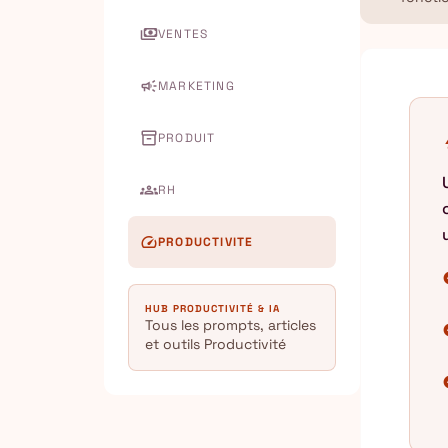
payments
VENTES
campaign
MARKETING
inventory_2
PRODUIT
b
groups
RH
speed
PRODUCTIVITE
chec
HUB PRODUCTIVITÉ & IA
Tous les prompts, articles
chec
et outils Productivité
chec