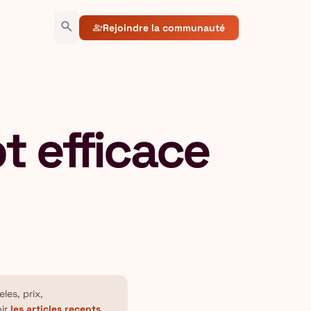
search
Rejoindre la communauté
group_add
 efficace
les, prix,
oir
les articles recents
.