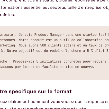
 l’IA comprend votre situation, plus sa reponse sera pert
nformations essentielles : secteur, taille d’entreprise, ob
raintes.
ontexte : Je suis Product Manager dans une startup SaaS B
ersonnes. Notre produit est un outil de collaboration pou
arketing. Nous avons 500 clients actifs et un taux de chu
 %. Notre objectif est de reduire le churn a 5 % d'ici 3 
ache : Propose-moi 5 initiatives concretes pour reduire l
lassees par impact et facilite de mise en oeuvre.
Etre specifique sur le format
quez clairement comment vous voulez que la reponse soi
eau, liste, paragraphes, nombre de mots, etc.