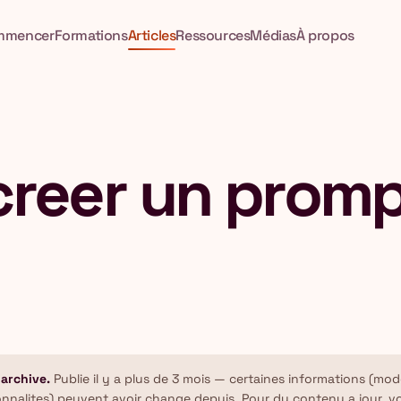
mmencer
Formations
Articles
Ressources
Médias
À propos
eer un prompt
 archive.
Publie il y a plus de 3 mois — certaines informations (mode
onnalites) peuvent avoir change depuis. Pour du contenu a jour, v