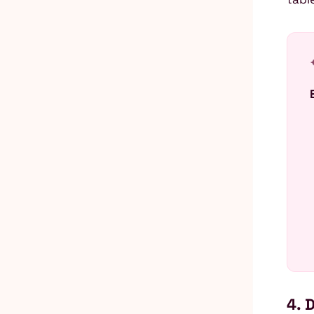
auto_
4. 