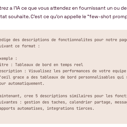
rez a l’IA ce que vous attendez en fournissant un ou d
ltat souhaite. C’est ce qu’on appelle le “few-shot promp
edige des descriptions de fonctionnalites pour notre page
uivant ce format :

xemple :

itre : Tableaux de bord en temps reel

escription : Visualisez les performances de votre equipe 
'oeil grace a des tableaux de bord personnalisables qui s
our automatiquement.

aintenant, cree 5 descriptions similaires pour les foncti
uivantes : gestion des taches, calendrier partage, messag
apports automatises, integrations tierces.