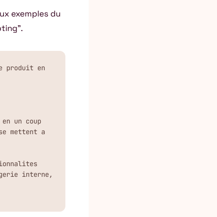
eux exemples du
ting”.
 produit en 
en un coup 
e mettent a 
onnalites 
erie interne, 