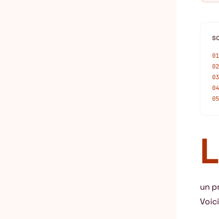
S
01
02
03
04
05
L
un p
Voic