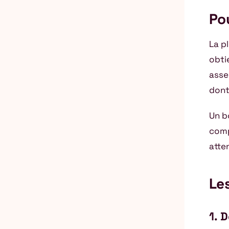
Po
La p
obti
asse
dont
Un b
comp
atten
Les
1. D