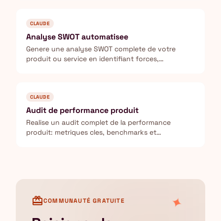
CLAUDE
Analyse SWOT automatisee
Genere une analyse SWOT complete de votre
produit ou service en identifiant forces,
faiblesses, opportunites et menaces.
CLAUDE
Audit de performance produit
Realise un audit complet de la performance
produit: metriques cles, benchmarks et
recommandations d'optimisation.
✦
card_giftcard
COMMUNAUTÉ GRATUITE