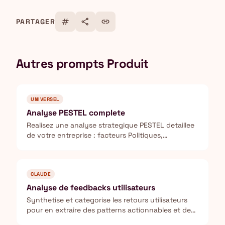
tag
share
link
PARTAGER
Autres prompts Produit
UNIVERSEL
Analyse PESTEL complete
Realisez une analyse strategique PESTEL detaillee
de votre entreprise : facteurs Politiques,
Economiques, Sociaux, Technologiques,
Environnementaux et Legaux.
CLAUDE
Analyse de feedbacks utilisateurs
Synthetise et categorise les retours utilisateurs
pour en extraire des patterns actionnables et des
priorites produit.