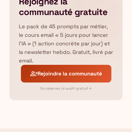
Rejoignez la
communauté gratuite
Le pack de 45 prompts par métier,
le cours email « 5 jours pour lancer
l'IA » (1 action concrète par jour) et
la newsletter hebdo. Gratuit, livré par
email.
group_add
Rejoindre la communauté
✦
Ou réservez un audit gratuit
arrow_forward