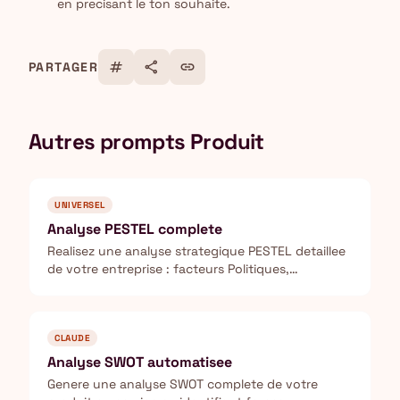
en precisant le ton souhaite.
tag
share
link
PARTAGER
Autres prompts Produit
UNIVERSEL
Analyse PESTEL complete
Realisez une analyse strategique PESTEL detaillee
de votre entreprise : facteurs Politiques,
Economiques, Sociaux, Technologiques,
Environnementaux et Legaux.
CLAUDE
Analyse SWOT automatisee
Genere une analyse SWOT complete de votre