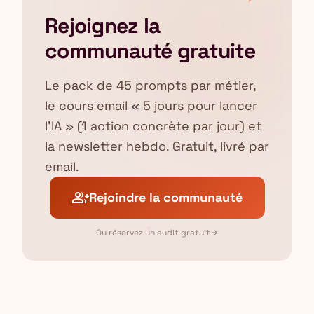
Rejoignez la
communauté gratuite
Le pack de 45 prompts par métier,
le cours email « 5 jours pour lancer
l'IA » (1 action concrète par jour) et
la newsletter hebdo. Gratuit, livré par
email.
group_add
Rejoindre la communauté
✦
Ou réservez un audit gratuit
arrow_forward