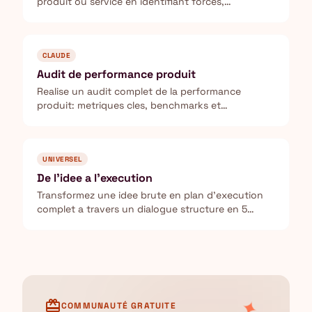
produit ou service en identifiant forces,
faiblesses, opportunites et menaces.
CLAUDE
Audit de performance produit
Realise un audit complet de la performance
produit: metriques cles, benchmarks et
recommandations d'optimisation.
UNIVERSEL
De l'idee a l'execution
Transformez une idee brute en plan d'execution
complet a travers un dialogue structure en 5
phases avec un architecte business.
✦
card_giftcard
COMMUNAUTÉ GRATUITE