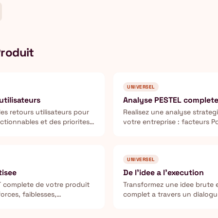
roduit
UNIVERSEL
tilisateurs
Analyse PESTEL complet
es retours utilisateurs pour
Realisez une analyse strateg
ctionnables et des priorites
votre entreprise : facteurs P
Sociaux, Technologiques, E
Legaux.
UNIVERSEL
isee
De l'idee a l'execution
 complete de votre produit
Transformez une idee brute 
forces, faiblesses,
complet a travers un dialogu
.
avec un architecte business.