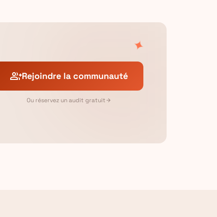
✦
group_add
Rejoindre la communauté
Ou réservez un audit gratuit
arrow_forward