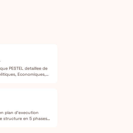
e
ique PESTEL detaillee de
olitiques, Economiques,
nvironnementaux et
en plan d'execution
e structure en 5 phases