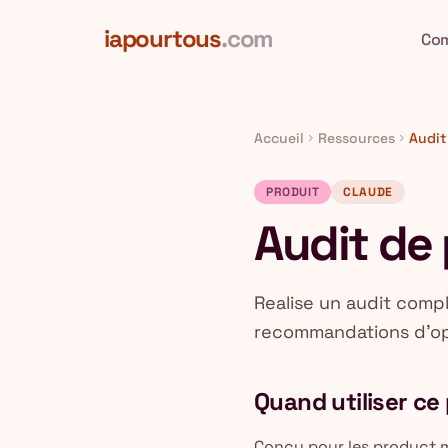
Aller au contenu principal
iapourtous
.com
Co
Accueil
Ressources
Audit
chevron_right
chevron_right
PRODUIT
CLAUDE
Audit de
Realise un audit comp
recommandations d'op
Quand utiliser c
Conçu pour les product m