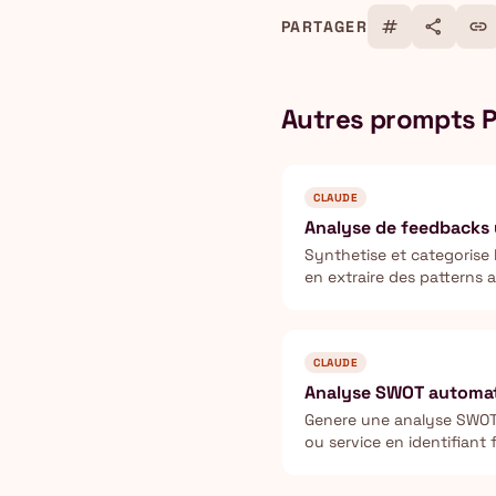
tag
share
link
PARTAGER
Autres prompts P
CLAUDE
Analyse de feedbacks u
Synthetise et categorise l
en extraire des patterns a
produit.
CLAUDE
Analyse SWOT automat
Genere une analyse SWOT
ou service en identifiant 
opportunites et menaces