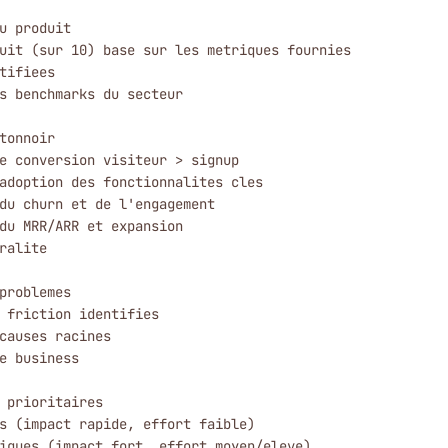
u produit

uit (sur 10) base sur les metriques fournies

tifiees

s benchmarks du secteur

tonnoir

e conversion visiteur > signup

adoption des fonctionnalites cles

du churn et de l'engagement

du MRR/ARR et expansion

ralite

problemes

 friction identifies

causes racines

e business

 prioritaires

s (impact rapide, effort faible)

iques (impact fort, effort moyen/eleve)
