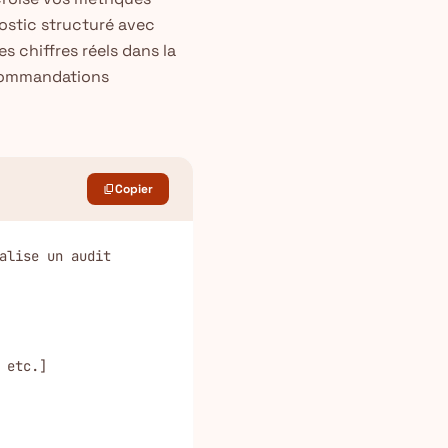
nostic structuré avec
s chiffres réels dans la
recommandations
Copier
content_copy
alise un audit 
etc.]
