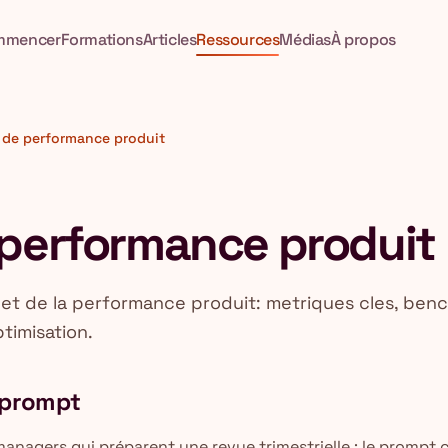
mmencer
Formations
Articles
Ressources
Médias
À propos
 de performance produit
 performance produit
let de la performance produit: metriques cles, ben
timisation.
e prompt
anagers qui préparent une revue trimestrielle : le prompt 