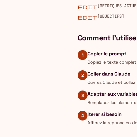
[METRIQUES ACTUE
edit
[OBJECTIFS]
edit
Comment l'utilise
Copier le prompt
1
Copiez le texte complet
Coller dans Claude
2
Ouvrez Claude et collez
Adapter aux variable
3
Remplacez les elements 
Iterer si besoin
4
Affinez la reponse en d