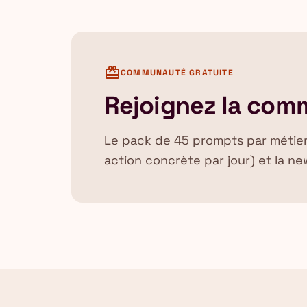
card_giftcard
COMMUNAUTÉ GRATUITE
Rejoignez la com
Le pack de 45 prompts par métier, l
action concrète par jour) et la new