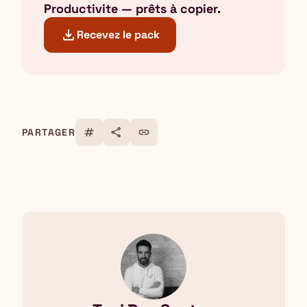
Productivite — prêts à copier.
download
Recevez le pack
tag
share
link
PARTAGER