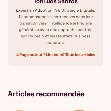
Toni Dos Santos
Expert en Adoption IA & Stratégie Digitale.
J'accompagne les entreprises dans leur
transition vers l'intelligence artificielle
générative avec une approche centrée
sur l'humain et les résultats business
concrets.
Page auteur
LinkedIn
Tous les articles
person
open_in_new
article
Articles recommandés