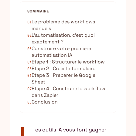
SOMMAIRE
Le probleme des workflows
01
manuels
L’automatisation, c’est quoi
02
exactement ?
Construire votre premiere
03
automatisation IA
Etape 1 : Structurer le workflow
04
Etape 2 : Creer le formulaire
05
Etape 3 : Preparer le Google
06
Sheet
Etape 4 : Construire le workflow
07
dans Zapier
Conclusion
08
L
es outils IA vous font gagner