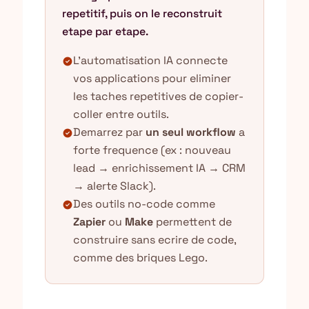
repetitif, puis on le reconstruit
etape par etape.
L'automatisation IA connecte
check_circle
vos applications pour eliminer
les taches repetitives de copier-
coller entre outils.
Demarrez par
un seul workflow
a
check_circle
forte frequence (ex : nouveau
lead → enrichissement IA → CRM
→ alerte Slack).
Des outils no-code comme
check_circle
Zapier
ou
Make
permettent de
construire sans ecrire de code,
comme des briques Lego.