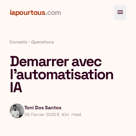
Aller au contenu principal
iapourtous
.com
menu
Conseils
Operations
chevron_right
Demarrer avec
l'automatisation
IA
Toni Dos Santos
06 Fevrier 2025
·
8 min read