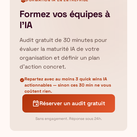
school
FORMATION IA EN ENTREPRISE
Formez vos équipes à
l'IA
Audit gratuit de 30 minutes pour
évaluer la maturité IA de votre
organisation et définir un plan
d'action concret.
Repartez avec au moins 3 quick wins IA
verified
actionnables — sinon ces 30 min ne vous
coûtent rien.
event
Réserver un audit gratuit
Sans engagement. Réponse sous 24h.