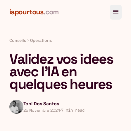
Aller au contenu principal
iapourtous
.com
menu
Conseils
Operations
chevron_right
Validez vos idees
avec l'IA en
quelques heures
Toni Dos Santos
25 Novembre 2024
·
7 min read