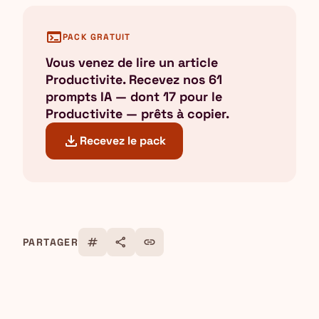
terminal
PACK GRATUIT
Vous venez de lire un article
Productivite. Recevez nos 61
prompts IA — dont 17 pour le
Productivite — prêts à copier.
download
Recevez le pack
tag
share
link
PARTAGER