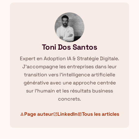
Toni Dos Santos
Expert en Adoption IA & Stratégie Digitale.
J'accompagne les entreprises dans leur
transition vers l'intelligence artificielle
générative avec une approche centrée
sur l'humain et les résultats business
concrets.
Page auteur
LinkedIn
Tous les articles
person
open_in_new
article