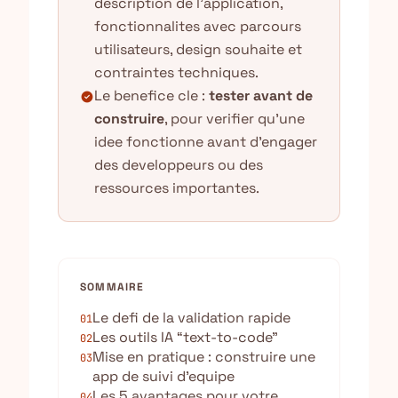
description de l'application,
fonctionnalites avec parcours
utilisateurs, design souhaite et
contraintes techniques.
Le benefice cle :
tester avant de
check_circle
construire
, pour verifier qu'une
idee fonctionne avant d'engager
des developpeurs ou des
ressources importantes.
SOMMAIRE
Le defi de la validation rapide
01
Les outils IA “text-to-code”
02
Mise en pratique : construire une
03
app de suivi d’equipe
Les 5 avantages pour votre
04