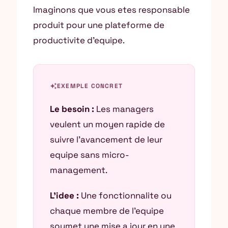
Imaginons que vous etes responsable
produit pour une plateforme de
productivite d’equipe.
auto_awesome
EXEMPLE CONCRET
Le besoin :
Les managers
veulent un moyen rapide de
suivre l’avancement de leur
equipe sans micro-
management.
L’idee :
Une fonctionnalite ou
chaque membre de l’equipe
soumet une mise a jour en une