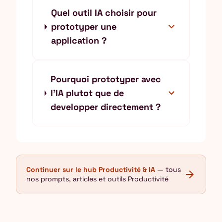
Quel outil IA choisir pour
expand_more
prototyper une
application ?
Pourquoi prototyper avec
expand_more
l'IA plutot que de
developper directement ?
Continuer sur le hub Productivité & IA
— tous
arrow_forward
nos prompts, articles et outils Productivité