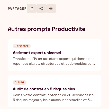
tag
share
link
PARTAGER
Autres prompts Productivite
UNIVERSEL
Assistant expert universel
Transforme l'IA en assistant expert qui donne des
reponses claires, structurees et actionnables sur
n'importe quel sujet.
CLAUDE
Audit de contrat en 5 risques cles
Collez votre contrat, obtenez en 30 secondes les
5 risques majeurs, les clauses inhabituelles et 3
questions a poser avant de signer.