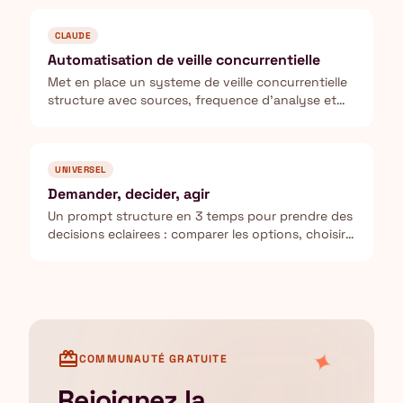
CLAUDE
Automatisation de veille concurrentielle
Met en place un systeme de veille concurrentielle
structure avec sources, frequence d'analyse et
template de reporting.
UNIVERSEL
Demander, decider, agir
Un prompt structure en 3 temps pour prendre des
decisions eclairees : comparer les options, choisir
la meilleure, puis produire le livrable.
✦
card_giftcard
COMMUNAUTÉ GRATUITE
Rejoignez la