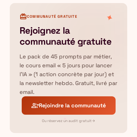
✦
card_giftcard
COMMUNAUTÉ GRATUITE
Rejoignez la
communauté gratuite
Le pack de 45 prompts par métier,
le cours email « 5 jours pour lancer
l'IA » (1 action concrète par jour) et
la newsletter hebdo. Gratuit, livré par
email.
group_add
Rejoindre la communauté
✦
Ou réservez un audit gratuit
arrow_forward