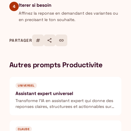
Iterer si besoin
4
Affinez la reponse en demandant des variantes ou
en precisant le ton souhaite.
tag
share
link
PARTAGER
Autres prompts Productivite
UNIVERSEL
Assistant expert universel
Transforme l'IA en assistant expert qui donne des
reponses claires, structurees et actionnables sur
n'importe quel sujet.
CLAUDE