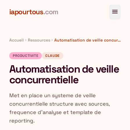
Aller au contenu principal
iapourtous
.com
menu
Accueil
Ressources
Automatisation de veille concurrentielle
chevron_right
chevron_right
PRODUCTIVITE
CLAUDE
Automatisation de veille
concurrentielle
Met en place un systeme de veille
concurrentielle structure avec sources,
frequence d'analyse et template de
reporting.