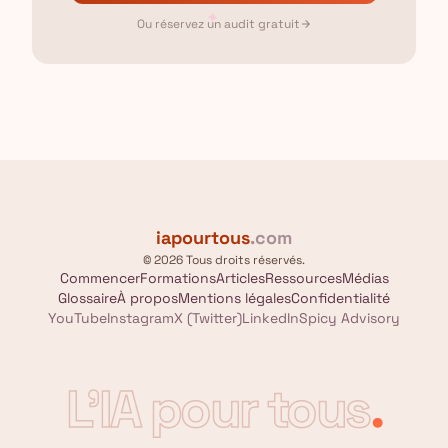
✦
Ou réservez un audit gratuit
arrow_forward
iapourtous
.com
© 2026 Tous droits réservés.
Commencer
Formations
Articles
Ressources
Médias
Glossaire
À propos
Mentions légales
Confidentialité
YouTube
Instagram
X (Twitter)
LinkedIn
Spicy Advisory
L'IA pour tous
.