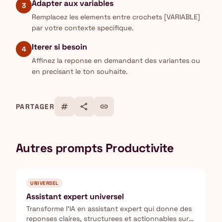
Adapter aux variables
3
Remplacez les elements entre crochets [VARIABLE]
par votre contexte specifique.
Iterer si besoin
4
Affinez la reponse en demandant des variantes ou
en precisant le ton souhaite.
tag
share
link
PARTAGER
Autres prompts Productivite
UNIVERSEL
Assistant expert universel
Transforme l'IA en assistant expert qui donne des
reponses claires, structurees et actionnables sur