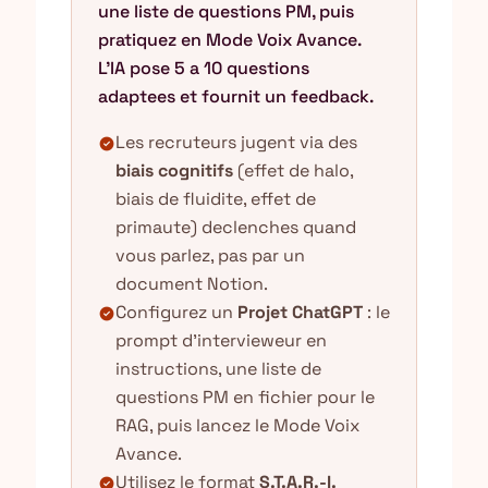
une liste de questions PM, puis
pratiquez en Mode Voix Avance.
L'IA pose 5 a 10 questions
adaptees et fournit un feedback.
Les recruteurs jugent via des
check_circle
biais cognitifs
(effet de halo,
biais de fluidite, effet de
primaute) declenches quand
vous parlez, pas par un
document Notion.
Configurez un
Projet ChatGPT
: le
check_circle
prompt d'intervieweur en
instructions, une liste de
questions PM en fichier pour le
RAG, puis lancez le Mode Voix
Avance.
Utilisez le format
S.T.A.R.-I.
check_circle