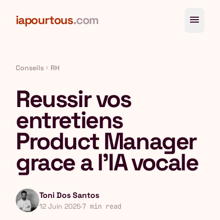
Aller au contenu principal
iapourtous
.com
menu
Conseils
RH
chevron_right
Reussir vos
entretiens
Product Manager
grace a l'IA vocale
Toni Dos Santos
12 Juin 2025
·
7 min read