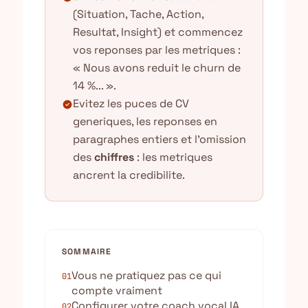
(Situation, Tache, Action,
Resultat, Insight) et commencez
vos reponses par les metriques :
« Nous avons reduit le churn de
14 %... ».
Evitez les puces de CV
check_circle
generiques, les reponses en
paragraphes entiers et l'omission
des
chiffres
: les metriques
ancrent la credibilite.
SOMMAIRE
Vous ne pratiquez pas ce qui
01
compte vraiment
Configurer votre coach vocal IA
02