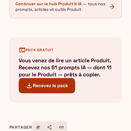
Continuer sur le hub Produit & IA
— tous nos
arrow_forward
prompts, articles et outils Produit
terminal
PACK GRATUIT
Vous venez de lire un article Produit.
Recevez nos 61 prompts IA — dont 11
pour le Produit — prêts à copier.
download
Recevez le pack
tag
share
link
PARTAGER