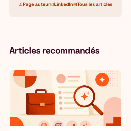
Page auteur
LinkedIn
Tous les articles
person
open_in_new
article
Articles recommandés