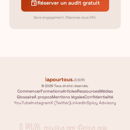
event
Réserver un audit gratuit
Sans engagement. Réponse sous 24h.
iapourtous
.com
© 2026 Tous droits réservés.
Commencer
Formations
Articles
Ressources
Médias
Glossaire
À propos
Mentions légales
Confidentialité
YouTube
Instagram
X (Twitter)
LinkedIn
Spicy Advisory
L'IA pour tous
.