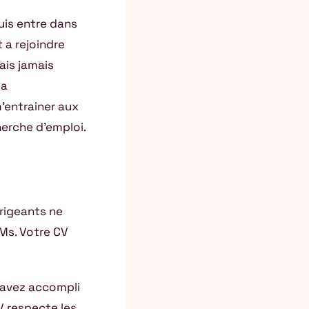
suis entre dans
 a rejoindre
rais jamais
la
m’entrainer aux
herche d’emploi.
rigeants ne
Ms. Votre CV
s avez accompli
V respecte les