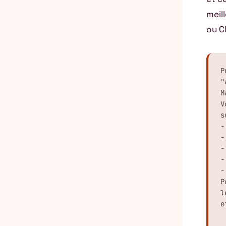
meil
ou Cl
P
"
M
V
s
-
-
-
-
-
P
l
e