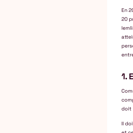
En 2
20 p
lemli
attei
perso
entr
1. 
Comm
comp
doit
Il d
et c