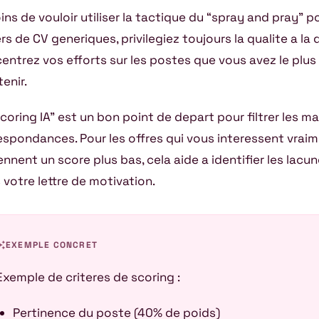
ins de vouloir utiliser la tactique du “spray and pray” 
ers de CV generiques, privilegiez toujours la qualite a la 
entrez vos efforts sur les postes que vous avez le plu
enir.
scoring IA” est un bon point de depart pour filtrer les m
espondances. Pour les offres qui vous interessent vrai
ennent un score plus bas, cela aide a identifier les lacu
 votre lettre de motivation.
awesome
EXEMPLE CONCRET
Exemple de criteres de scoring :
Pertinence du poste (40% de poids)