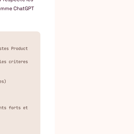
 comme ChatGPT
tes Product 
es criteres 
s)

ts forts et 