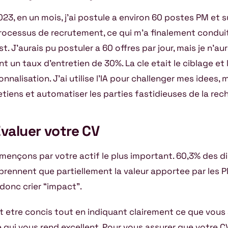
023, en un mois, j’ai postule a environ 60 postes PM et 
rocessus de recrutement, ce qui m’a finalement conduit
st. J’aurais pu postuler a 60 offres par jour, mais je n’au
nt un taux d’entretien de 30%. La cle etait le ciblage et 
nnalisation. J’ai utilise l’IA pour challenger mes idees, 
etiens et automatiser les parties fastidieuses de la rec
Evaluer votre CV
ençons par votre actif le plus important. 60,3% des di
rennent que partiellement la valeur apportee par les P
 donc crier “impact”.
oit etre concis tout en indiquant clairement ce que vou
e qui vous rend excellent. Pour vous assurer que votre C