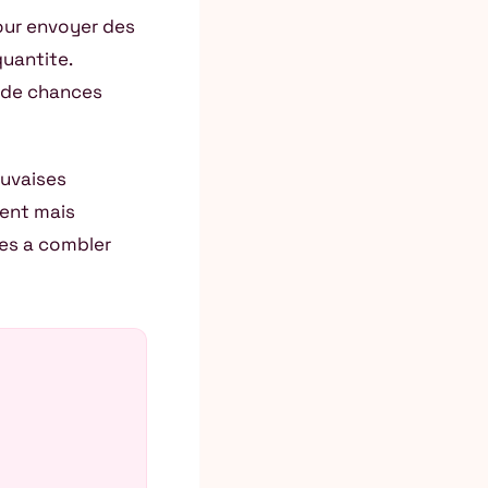
pour envoyer des
quantite.
s de chances
auvaises
ment mais
nes a combler