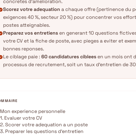
concretes d'amelioration.
Scorez votre adequation
a chaque offre (pertinence du p
k_circle
exigences 40 %, secteur 20 %) pour concentrer vos effort
postes atteignables.
Preparez vos entretiens
en generant 10 questions fictive
k_circle
votre CV et la fiche de poste, avec pieges a eviter et exe
bonnes reponses.
Le ciblage paie :
60 candidatures ciblees
en un mois ont 
k_circle
processus de recrutement, soit un taux d'entretien de 30
OMMAIRE
Mon experience personnelle
1. Evaluer votre CV
2. Scorer votre adequation a un poste
3. Preparer les questions d’entretien