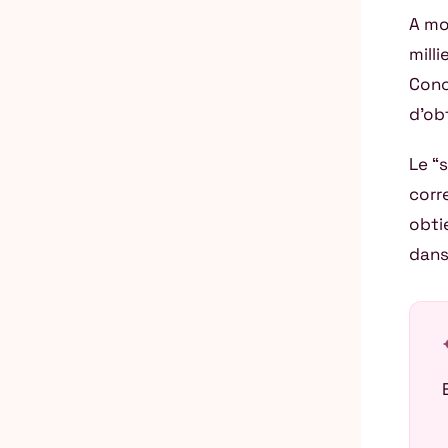
A mo
milli
Conc
d’obt
Le “
corr
obti
dans
auto_