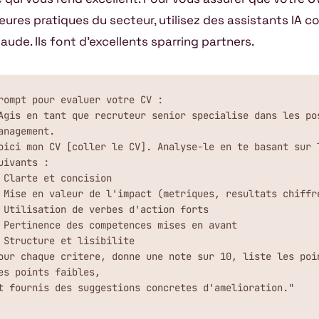
leures pratiques du secteur, utilisez des assistants IA
aude. Ils font d’excellents sparring partners.
rompt pour evaluer votre CV :

Agis en tant que recruteur senior specialise dans les pos
anagement.

oici mon CV [coller le CV]. Analyse-le en te basant sur l
uivants :

 Clarte et concision

 Mise en valeur de l'impact (metriques, resultats chiffre
 Utilisation de verbes d'action forts

 Pertinence des competences mises en avant

 Structure et lisibilite

our chaque critere, donne une note sur 10, liste les poin
es points faibles,

t fournis des suggestions concretes d'amelioration."