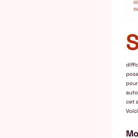
05
06
diff
possi
pour
auto
cet a
Voic
Mo