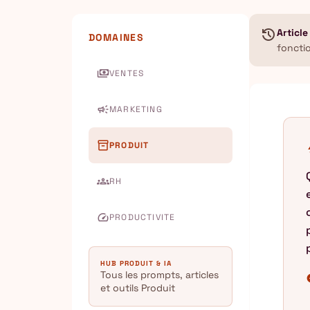
history
Article
DOMAINES
foncti
payments
VENTES
campaign
MARKETING
inventory_2
PRODUIT
b
groups
RH
speed
PRODUCTIVITE
HUB PRODUIT & IA
Tous les prompts, articles
chec
et outils Produit