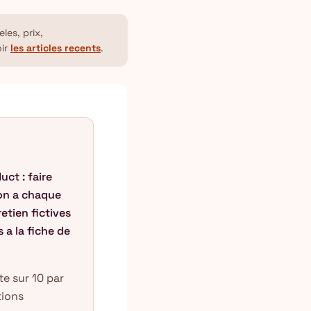
les, prix,
oir
les articles recents
.
ct : faire
ion a chaque
etien fictives
 a la fiche de
e sur 10 par
tions