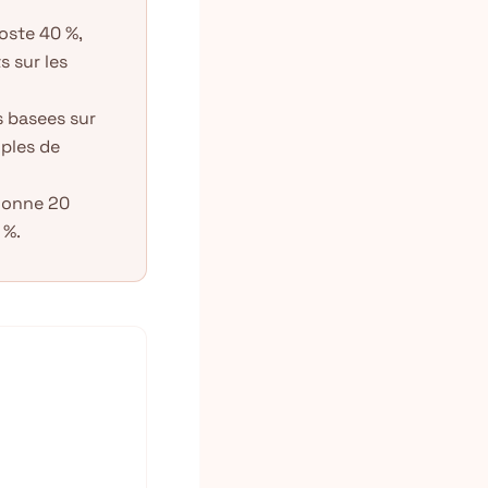
oste 40 %,
s sur les
s basees sur
mples de
donne 20
 %.