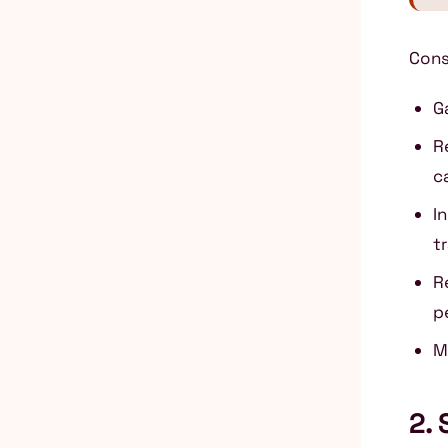
Cons
G
R
c
I
tr
R
p
M
2.