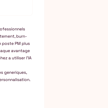
rofessionnels
utement, burn-
n poste PM plus
 chaque avantage
ez a utiliser l’IA
s generiques,
personnalisation.