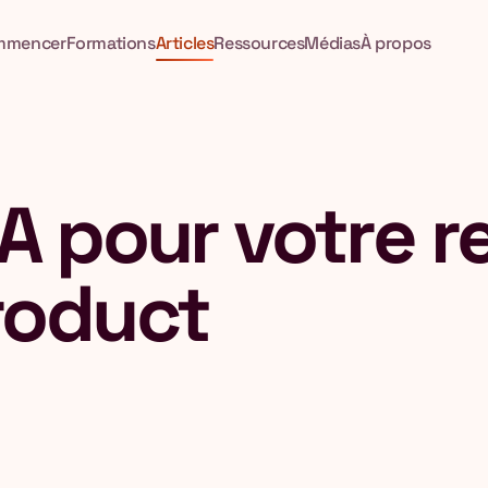
mmencer
Formations
Articles
Ressources
Médias
À propos
IA pour votre 
roduct