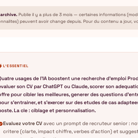
 archive.
Publie il y a plus de 3 mois — certaines informations (mode
onnalites) peuvent avoir change depuis. Pour du contenu a jour, v
olt
L'ESSENTIEL
Quatre usages de l'IA boostent une recherche d'emploi Produ
evaluer son CV par ChatGPT ou Claude, scorer son adequat
offre pour cibler les meilleures, generer des questions d'entr
pour s'entrainer, et s'exercer sur des etudes de cas adaptees
poste. La cle : ciblage et personnalisation.
Evaluez votre CV
avec un prompt de recruteur senior : not
k_circle
critere (clarte, impact chiffre, verbes d'action) et sugges