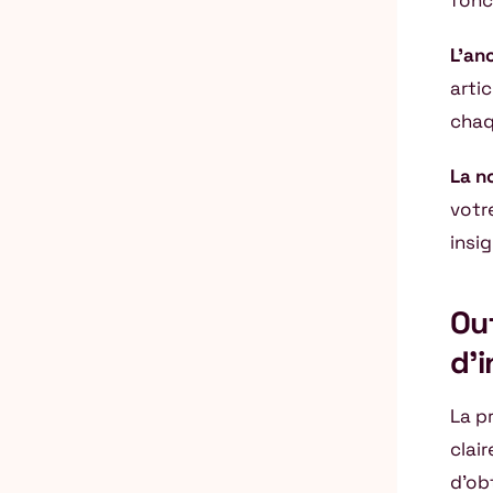
fonc
L’an
artic
chaq
La n
votr
insig
Out
d’i
La pr
clai
d’ob