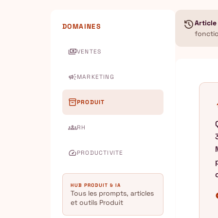
history
Article
DOMAINES
foncti
payments
VENTES
campaign
MARKETING
inventory_2
PRODUIT
b
groups
RH
speed
PRODUCTIVITE
HUB PRODUIT & IA
Tous les prompts, articles
chec
et outils Produit