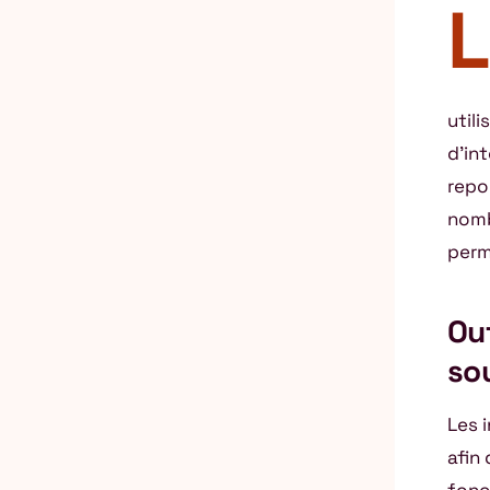
L
utili
d’in
repo
nombr
perm
Out
so
Les 
afin