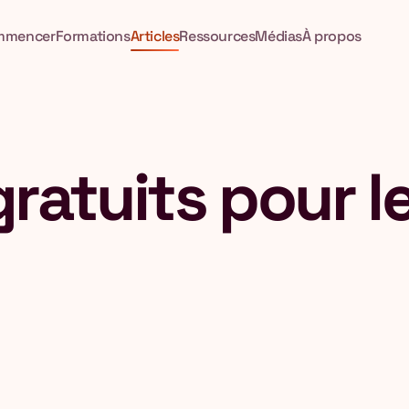
mmencer
Formations
Articles
Ressources
Médias
À propos
 gratuits pour 