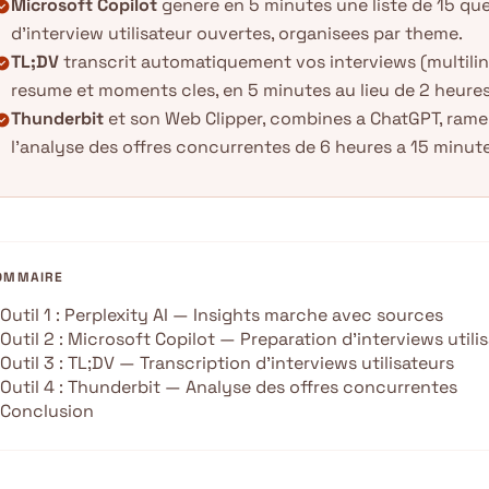
Microsoft Copilot
genere en 5 minutes une liste de 15 qu
k_circle
d'interview utilisateur ouvertes, organisees par theme.
TL;DV
transcrit automatiquement vos interviews (multili
k_circle
resume et moments cles, en 5 minutes au lieu de 2 heures
Thunderbit
et son Web Clipper, combines a ChatGPT, ram
k_circle
l'analyse des offres concurrentes de 6 heures a 15 minute
OMMAIRE
Outil 1 : Perplexity AI — Insights marche avec sources
Outil 2 : Microsoft Copilot — Preparation d’interviews utili
Outil 3 : TL;DV — Transcription d’interviews utilisateurs
Outil 4 : Thunderbit — Analyse des offres concurrentes
Conclusion