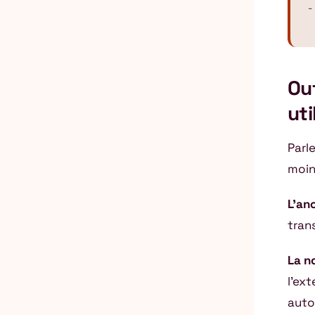
-
Out
uti
Parl
moin
L’an
trans
La n
l’ex
auto