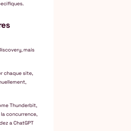
pecifiques.
res
Discovery, mais
er chaque site,
nuellement,
rome Thunderbit,
 la concurrence,
ndez a ChatGPT