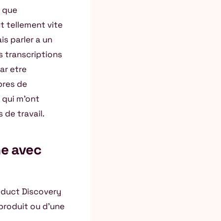
t que
t tellement vite
s parler a un
es transcriptions
ar etre
pres de
s qui m’ont
de travail.
he avec
oduct Discovery
 produit ou d’une