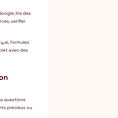
oogle, lire des
ces, verifier
y.ai, formulez
plet avec des
ion
ans questions
ghts precieux ou