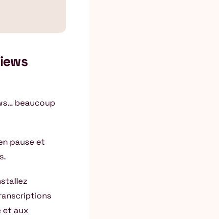
views
views… beaucoup
 en pause et
s.
nstallez
ranscriptions
 et aux