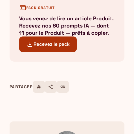
terminal
PACK GRATUIT
Vous venez de lire un article Produit.
Recevez nos 60 prompts IA — dont
11 pour le Produit — prêts à copier.
download
Recevez le pack
tag
share
link
PARTAGER