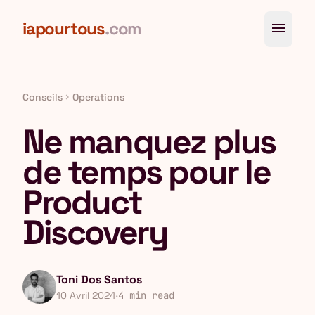
Aller au contenu principal
iapourtous
.com
menu
Conseils
Operations
chevron_right
Ne manquez plus
de temps pour le
Product
Discovery
Toni Dos Santos
10 Avril 2024
·
4 min read