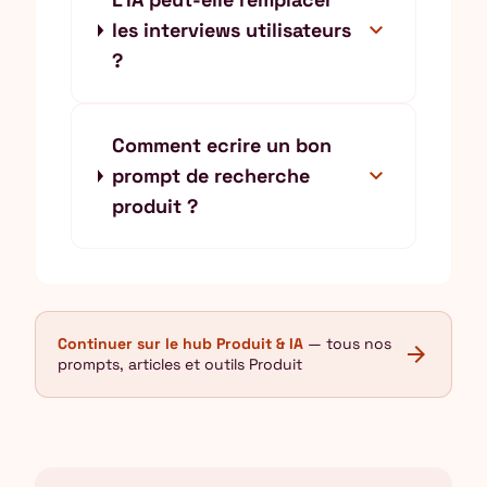
expand_more
les interviews utilisateurs
?
Comment ecrire un bon
expand_more
prompt de recherche
produit ?
Continuer sur le hub Produit & IA
— tous nos
arrow_forward
prompts, articles et outils Produit