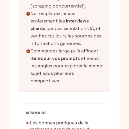
(scraping concurrentiel).
Ne remplacez jamais
check_circle
entierement les
interviews
clients
par des simulations IA, et
verifiez toujours les sources des
informations generees.
Commencez large puis affinez :
check_circle
iterez sur vos prompts
et variez
les angles pour explorer le meme
sujet sous plusieurs
perspectives.
SOMMAIRE
Les bonnes pratiques de la
01