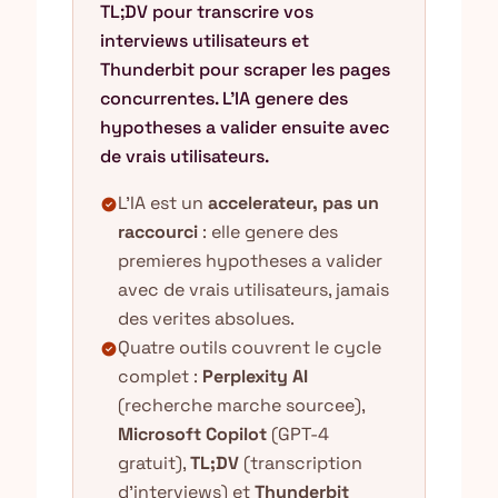
TL;DV pour transcrire vos
interviews utilisateurs et
Thunderbit pour scraper les pages
concurrentes. L'IA genere des
hypotheses a valider ensuite avec
de vrais utilisateurs.
L'IA est un
accelerateur, pas un
check_circle
raccourci
: elle genere des
premieres hypotheses a valider
avec de vrais utilisateurs, jamais
des verites absolues.
Quatre outils couvrent le cycle
check_circle
complet :
Perplexity AI
(recherche marche sourcee),
Microsoft Copilot
(GPT-4
gratuit),
TL;DV
(transcription
d'interviews) et
Thunderbit