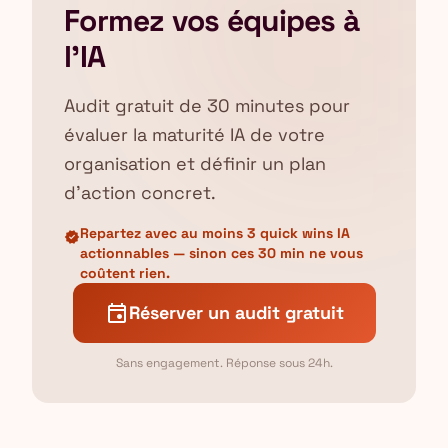
Formez vos équipes à
l'IA
Audit gratuit de 30 minutes pour
évaluer la maturité IA de votre
organisation et définir un plan
d'action concret.
Repartez avec au moins 3 quick wins IA
verified
actionnables — sinon ces 30 min ne vous
coûtent rien.
event
Réserver un audit gratuit
Sans engagement. Réponse sous 24h.