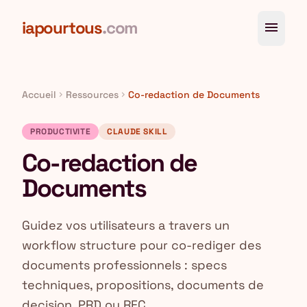
Aller au contenu principal
iapourtous
.com
menu
Accueil
Ressources
Co-redaction de Documents
chevron_right
chevron_right
PRODUCTIVITE
CLAUDE SKILL
Co-redaction de
Documents
Guidez vos utilisateurs a travers un
workflow structure pour co-rediger des
documents professionnels : specs
techniques, propositions, documents de
decision, PRD ou RFC.