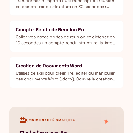
Transformez n'importe quel transcript de reunion
en compte-rendu structure en 30 secondes :
decisions, points cles et tableau d'actions avec
responsable et echeance.
Compte-Rendu de Reunion Pro
Collez vos notes brutes de reunion et obtenez en
10 secondes un compte-rendu structure, la liste
des actions avec responsables, et un email de
suivi pret a envoyer.
Creation de Documents Word
Utilisez ce skill pour creer, lire, editer ou manipuler
des documents Word (.docx). Couvre la creation
de rapports, memos, lettres et modeles avec mise
en forme professionnelle.
✦
card_giftcard
COMMUNAUTÉ GRATUITE