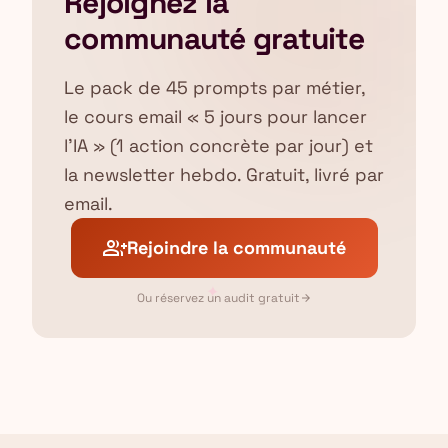
Rejoignez la
communauté gratuite
Le pack de 45 prompts par métier,
le cours email « 5 jours pour lancer
l'IA » (1 action concrète par jour) et
la newsletter hebdo. Gratuit, livré par
email.
group_add
Rejoindre la communauté
✦
Ou réservez un audit gratuit
arrow_forward