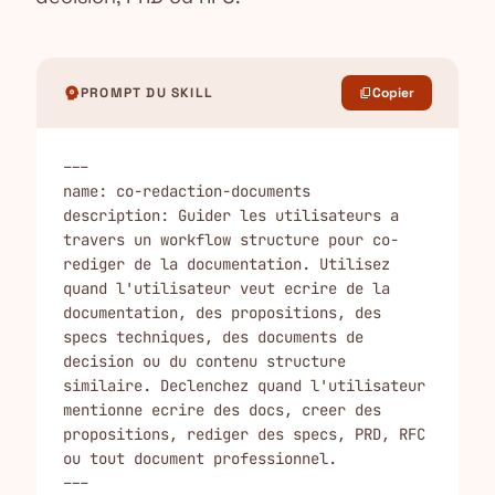
psychology
PROMPT DU SKILL
Copier
content_copy
---

name: co-redaction-documents

description: Guider les utilisateurs a 
travers un workflow structure pour co-
rediger de la documentation. Utilisez 
quand l'utilisateur veut ecrire de la 
documentation, des propositions, des 
specs techniques, des documents de 
decision ou du contenu structure 
similaire. Declenchez quand l'utilisateur 
mentionne ecrire des docs, creer des 
propositions, rediger des specs, PRD, RFC 
ou tout document professionnel.

---
