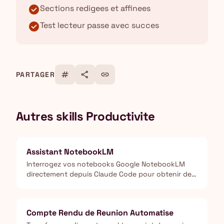
check_circle
Sections redigees et affinees
check_circle
Test lecteur passe avec succes
tag
share
link
PARTAGER
Autres skills Productivite
Assistant NotebookLM
Interrogez vos notebooks Google NotebookLM
directement depuis Claude Code pour obtenir des
reponses sourcees et citees, basees
exclusivement sur vos documents.
Compte Rendu de Reunion Automatise