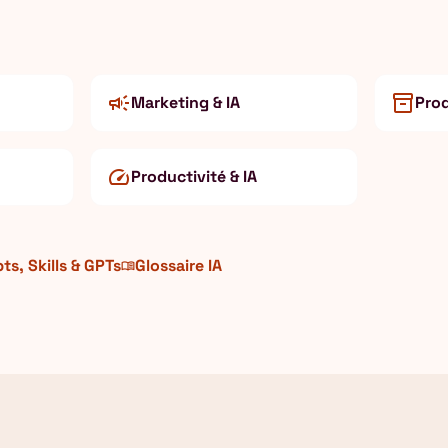
campaign
inventory_2
Marketing & IA
Prod
speed
Productivité & IA
s, Skills & GPTs
Glossaire IA
menu_book