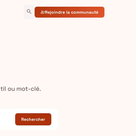
search
Rejoindre la communauté
group_add
til ou mot-clé.
Rechercher