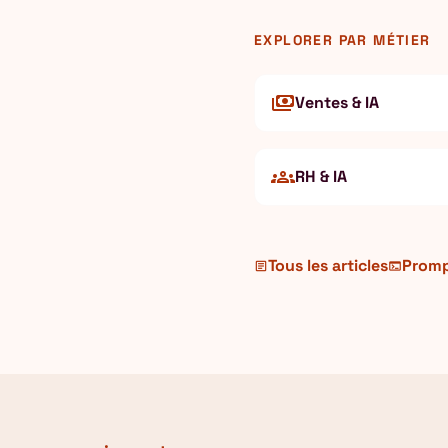
EXPLORER PAR MÉTIER
payments
Ventes & IA
groups
RH & IA
Tous les articles
Prompt
article
terminal