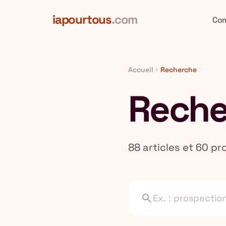
Aller au contenu principal
iapourtous
.com
Co
Accueil
Recherche
chevron_right
Reche
88 articles et 60 pr
search