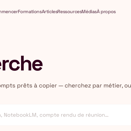
mmencer
Formations
Articles
Ressources
Médias
À propos
rche
ompts prêts à copier — cherchez par métier, ou