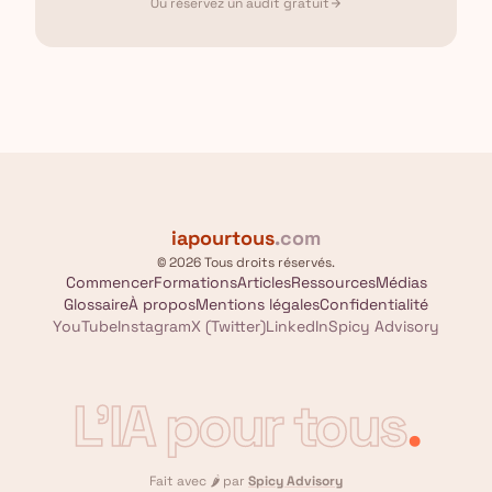
Ou réservez un audit gratuit
arrow_forward
iapourtous
.com
© 2026 Tous droits réservés.
Commencer
Formations
Articles
Ressources
Médias
Glossaire
À propos
Mentions légales
Confidentialité
YouTube
Instagram
X (Twitter)
LinkedIn
Spicy Advisory
L'IA pour tous
.
Fait avec
🌶️
par
Spicy Advisory