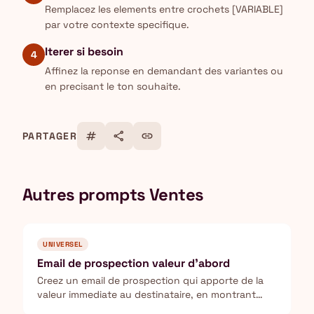
Remplacez les elements entre crochets [VARIABLE]
par votre contexte specifique.
Iterer si besoin
4
Affinez la reponse en demandant des variantes ou
en precisant le ton souhaite.
tag
share
link
PARTAGER
Autres prompts Ventes
UNIVERSEL
Email de prospection valeur d'abord
Creez un email de prospection qui apporte de la
valeur immediate au destinataire, en montrant
comment vous resolvez un probleme concret.