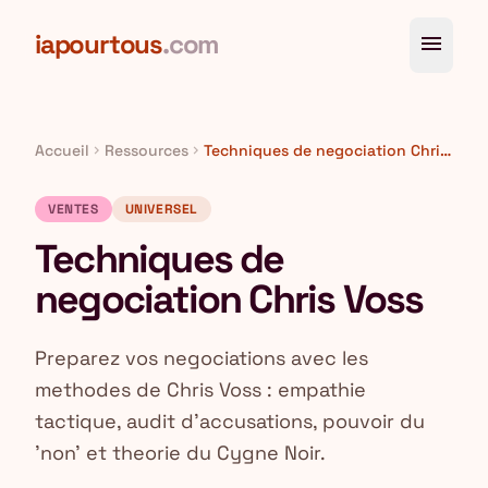
Aller au contenu principal
iapourtous
.com
menu
Accueil
Ressources
Techniques de negociation Chris Voss
chevron_right
chevron_right
VENTES
UNIVERSEL
Techniques de
negociation Chris Voss
Preparez vos negociations avec les
methodes de Chris Voss : empathie
tactique, audit d'accusations, pouvoir du
'non' et theorie du Cygne Noir.