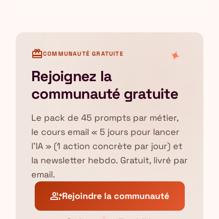
card_giftcard
✦
COMMUNAUTÉ GRATUITE
Rejoignez la
communauté gratuite
Le pack de 45 prompts par métier,
le cours email « 5 jours pour lancer
l'IA » (1 action concrète par jour) et
la newsletter hebdo. Gratuit, livré par
email.
group_add
Rejoindre la communauté
✦