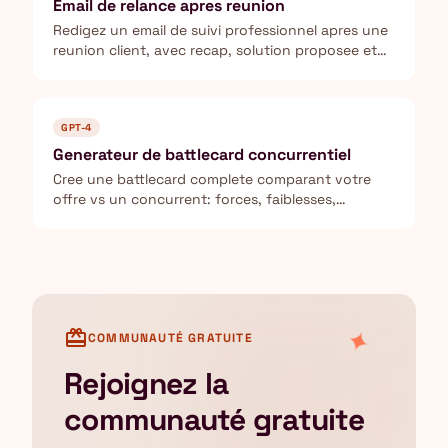
Email de relance apres reunion
Redigez un email de suivi professionnel apres une
reunion client, avec recap, solution proposee et
prochaines etapes.
GPT-4
Generateur de battlecard concurrentiel
Cree une battlecard complete comparant votre
offre vs un concurrent: forces, faiblesses,
objections et contre-arguments.
✦
card_giftcard
COMMUNAUTÉ GRATUITE
Rejoignez la
communauté gratuite