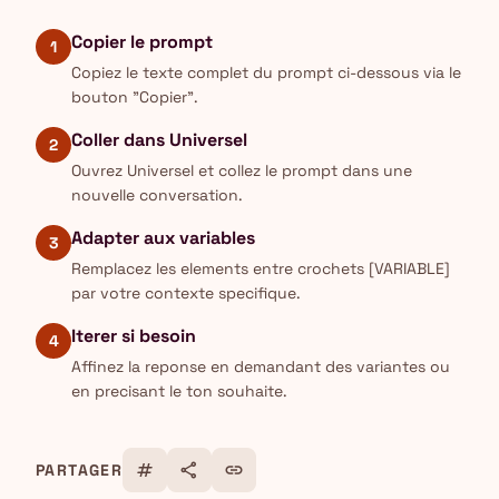
Copier le prompt
1
Copiez le texte complet du prompt ci-dessous via le
bouton "Copier".
Coller dans Universel
2
Ouvrez Universel et collez le prompt dans une
nouvelle conversation.
Adapter aux variables
3
Remplacez les elements entre crochets [VARIABLE]
par votre contexte specifique.
Iterer si besoin
4
Affinez la reponse en demandant des variantes ou
en precisant le ton souhaite.
tag
share
link
PARTAGER