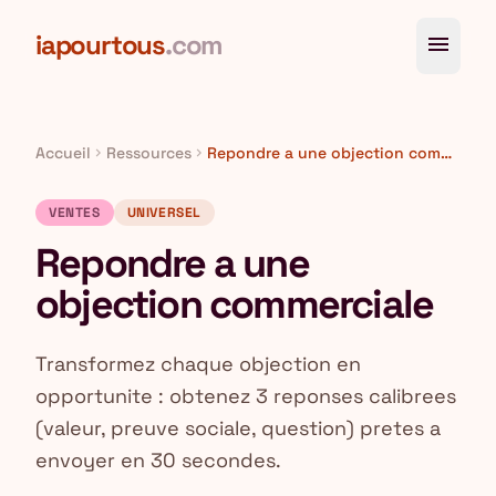
Aller au contenu principal
iapourtous
.com
menu
Accueil
Ressources
Repondre a une objection commerciale
chevron_right
chevron_right
VENTES
UNIVERSEL
Repondre a une
objection commerciale
Transformez chaque objection en
opportunite : obtenez 3 reponses calibrees
(valeur, preuve sociale, question) pretes a
envoyer en 30 secondes.