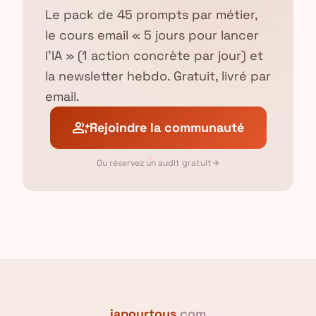
Le pack de 45 prompts par métier,
le cours email « 5 jours pour lancer
l'IA » (1 action concrète par jour) et
la newsletter hebdo. Gratuit, livré par
email.
group_add
Rejoindre la communauté
✦
Ou réservez un audit gratuit
arrow_forward
iapourtous
.com