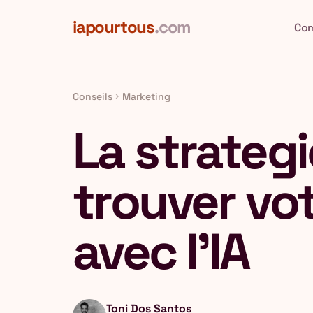
Aller au contenu principal
iapourtous
.com
Co
Conseils
Marketing
chevron_right
La strateg
trouver vo
avec l'IA
Toni Dos Santos