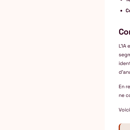
C
Co
L’IA 
segm
iden
d’an
En re
ne co
Voici