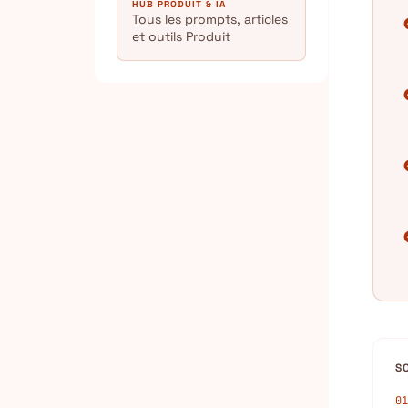
HUB PRODUIT & IA
Tous les prompts, articles
chec
et outils Produit
chec
chec
chec
S
01