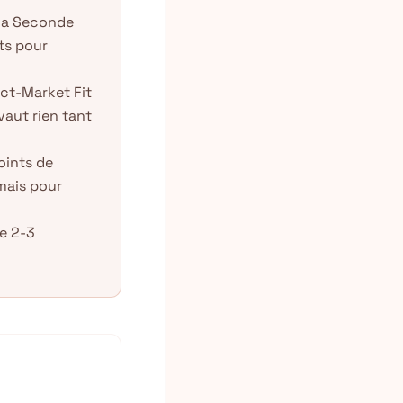
e la Seconde
ts pour
uct-Market Fit
vaut rien tant
oints de
amais pour
de 2-3