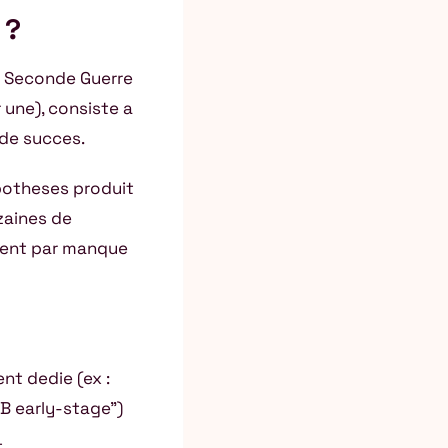
 ?
la Seconde Guerre
 une), consiste a
 de succes.
ypotheses produit
zaines de
tent par manque
t dedie (ex :
2B early-stage”)
t