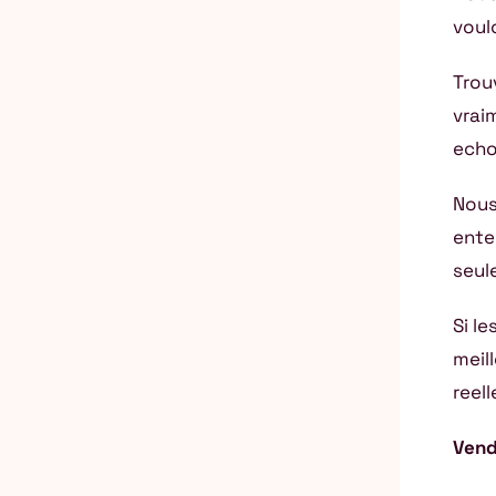
voul
Trou
vraim
echo
Nous
ente
seul
Si l
meil
reel
Vend