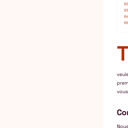
02
03
04
05
veul
prem
vous
Co
Nous