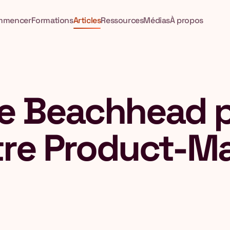
mmencer
Formations
Articles
Ressources
Médias
À propos
ie Beachhead 
tre Product-Ma