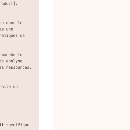
oduit].

e dans le 
s une 
amiques de 
marche le 
e analyse 
s ressources. 
aite un 
t specifique
