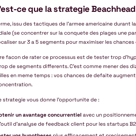
’est-ce que la strategie Beachhead
erme, issu des tactiques de l’armee americaine durant 
iale (se concentrer sur la conquete des plages une par
ocaliser sur 3 a 5 segments pour maximiser les chances
ire facon de rater ce processus est de tester trop d’h
trop de segments differents. C’est comme mener des di
illes en meme temps : vos chances de defaite augmen
oncentration.
e strategie vous donne l’opportunite de :
btenir un avantage concurrentiel
avec un positionnemen
L’outil d’analyse de feedback client pour les startups B
ester vos hypotheses
plus efficacement et precisemen