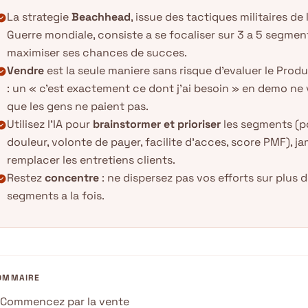
La strategie
Beachhead
, issue des tactiques militaires d
k_circle
Guerre mondiale, consiste a se focaliser sur 3 a 5 segmen
maximiser ses chances de succes.
Vendre
est la seule maniere sans risque d'evaluer le Prod
k_circle
: un « c'est exactement ce dont j'ai besoin » en demo ne 
que les gens ne paient pas.
Utilisez l'IA pour
brainstormer et prioriser
les segments (p
k_circle
douleur, volonte de payer, facilite d'acces, score PMF), j
remplacer les entretiens clients.
Restez
concentre
: ne dispersez pas vos efforts sur plus 
k_circle
segments a la fois.
OMMAIRE
Commencez par la vente