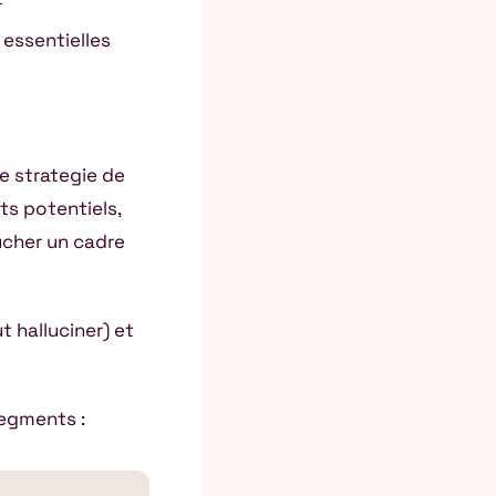
 essentielles
re strategie de
ts potentiels,
ucher un cadre
t halluciner) et
segments :