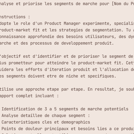
nalyse et priorise les segments de marche pour [Nom du Pr
nstructions :

dopte le role d'un Product Manager experimente, specialis
roduct-market fit et les strategies de segmentation. Tu a
onnaissance approfondie des besoins utilisateurs, des dyn
arche et des processus de developpement produit.

'objectif est d'identifier et de prioriser le segment de 
lus prometteur pour atteindre le product-market fit. Cett
uidera les efforts d'iteration produit et l'allocation de
es segments doivent etre de niche et specifiques.

tilise une approche etape par etape. En resultat, je souh
apport complet incluant :

 Identification de 3 a 5 segments de marche potentiels

 Analyse detaillee de chaque segment :

 Caracteristiques cles et demographics

 Points de douleur principaux et besoins lies a ce produi