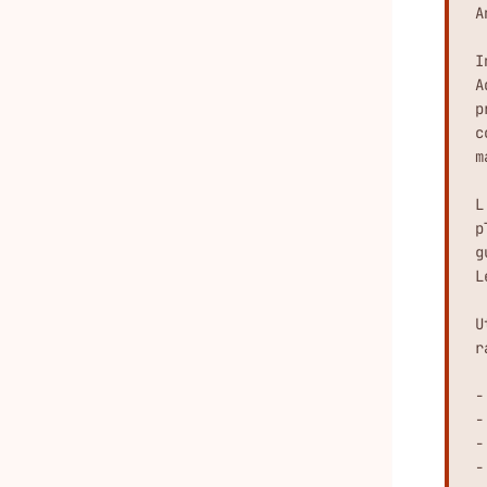
A
I
A
p
c
m
L
p
g
L
U
r
-
-
-
-