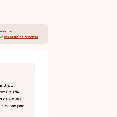
les, prix,
oir
les articles recents
.
r 3 a 5
 Fit. L'IA
 en quelques
ale passe par