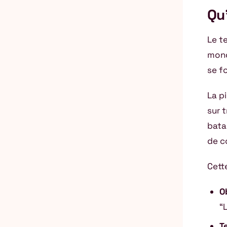
Qu
Le t
mond
se f
La p
sur 
bata
de c
Cett
O
“
T