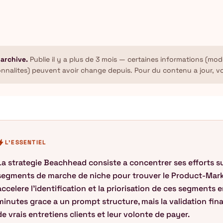
 archive.
Publie il y a plus de 3 mois — certaines informations (mode
onnalites) peuvent avoir change depuis. Pour du contenu a jour, v
olt
L'ESSENTIEL
La strategie Beachhead consiste a concentrer ses efforts su
segments de marche de niche pour trouver le Product-Market
accelere l'identification et la priorisation de ces segments
minutes grace a un prompt structure, mais la validation fin
de vrais entretiens clients et leur volonte de payer.