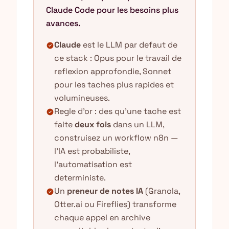
Claude Code pour les besoins plus
avances.
Claude
est le LLM par defaut de
check_circle
ce stack : Opus pour le travail de
reflexion approfondie, Sonnet
pour les taches plus rapides et
volumineuses.
Regle d'or : des qu'une tache est
check_circle
faite
deux fois
dans un LLM,
construisez un workflow n8n —
l'IA est probabiliste,
l'automatisation est
deterministe.
Un
preneur de notes IA
(Granola,
check_circle
Otter.ai ou Fireflies) transforme
chaque appel en archive