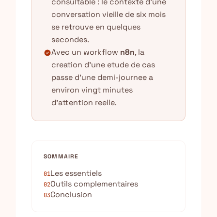
consultable : le contexte d'une
conversation vieille de six mois
se retrouve en quelques
secondes.
Avec un workflow
n8n
, la
check_circle
creation d'une etude de cas
passe d'une demi-journee a
environ vingt minutes
d'attention reelle.
SOMMAIRE
Les essentiels
01
Outils complementaires
02
Conclusion
03