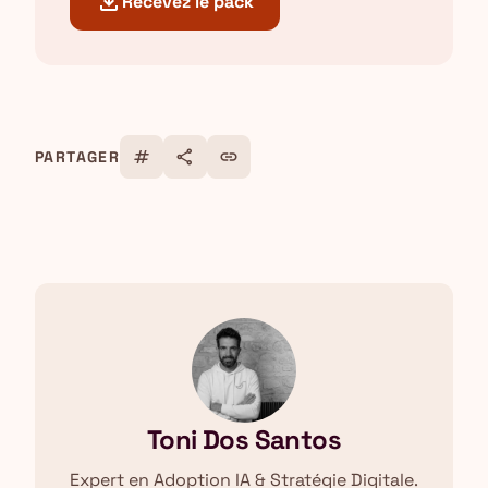
download
Recevez le pack
tag
share
link
PARTAGER
Toni Dos Santos
Expert en Adoption IA & Stratégie Digitale.