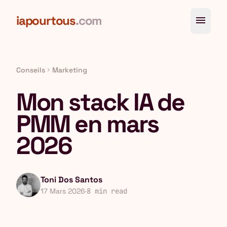
Aller au contenu principal
iapourtous
.com
menu
Conseils
Marketing
chevron_right
Mon stack IA de
PMM en mars
2026
Toni Dos Santos
17 Mars 2026
·
8 min read