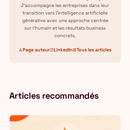
J'accompagne les entreprises dans leur
transition vers l'intelligence artificielle
générative avec une approche centrée
sur l'humain et les résultats business
concrets.
Page auteur
LinkedIn
Tous les articles
person
open_in_new
article
Articles recommandés