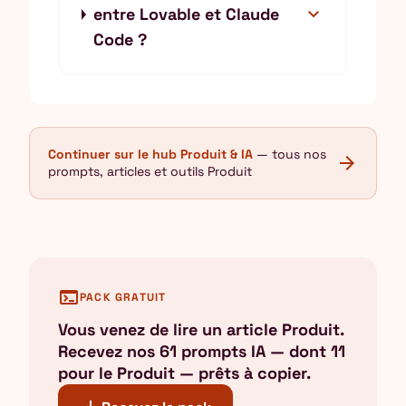
expand_more
entre Lovable et Claude
Code ?
Continuer sur le hub Produit & IA
— tous nos
arrow_forward
prompts, articles et outils Produit
terminal
PACK GRATUIT
Vous venez de lire un article Produit.
Recevez nos 61 prompts IA — dont 11
pour le Produit — prêts à copier.