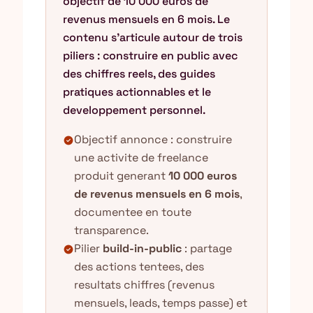
objectif de 10 000 euros de
revenus mensuels en 6 mois. Le
contenu s'articule autour de trois
piliers : construire en public avec
des chiffres reels, des guides
pratiques actionnables et le
developpement personnel.
Objectif annonce : construire
check_circle
une activite de freelance
produit generant
10 000 euros
de revenus mensuels en 6 mois
,
documentee en toute
transparence.
Pilier
build-in-public
: partage
check_circle
des actions tentees, des
resultats chiffres (revenus
mensuels, leads, temps passe) et