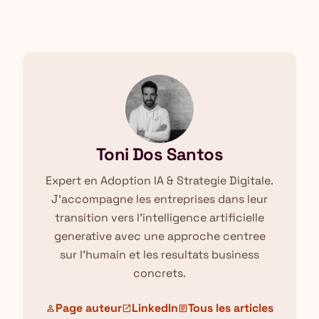
Toni Dos Santos
Expert en Adoption IA & Strategie Digitale.
J'accompagne les entreprises dans leur
transition vers l'intelligence artificielle
generative avec une approche centree
sur l'humain et les resultats business
concrets.
Page auteur
LinkedIn
Tous les articles
person
open_in_new
article