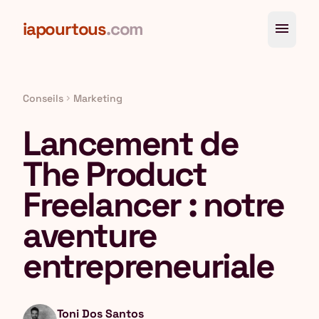
Aller au contenu principal
iapourtous
.com
menu
Conseils
Marketing
chevron_right
Lancement de
The Product
Freelancer : notre
aventure
entrepreneuriale
Toni Dos Santos