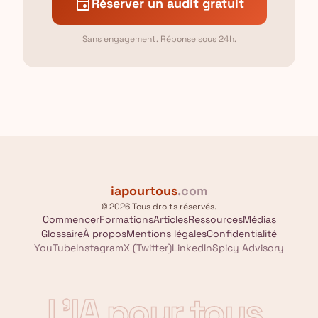
event
Réserver un audit gratuit
Sans engagement. Réponse sous 24h.
iapourtous
.com
© 2026 Tous droits réservés.
Commencer
Formations
Articles
Ressources
Médias
Glossaire
À propos
Mentions légales
Confidentialité
YouTube
Instagram
X (Twitter)
LinkedIn
Spicy Advisory
L'IA pour tous
.