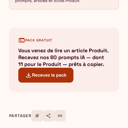
prompts, articles et outils Produit
terminal
PACK GRATUIT
Vous venez de lire un article Produit.
Recevez nos 60 prompts IA — dont
11 pour le Produit — prêts à copier.
download
Recevez le pack
tag
share
link
PARTAGER