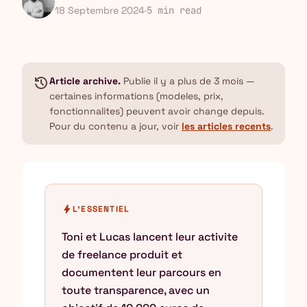
18 Septembre 2024
·
5 min read
history
Article archive.
Publie il y a plus de 3 mois —
certaines informations (modeles, prix,
fonctionnalites) peuvent avoir change depuis.
Pour du contenu a jour, voir
les articles recents
.
bolt
L'ESSENTIEL
Toni et Lucas lancent leur activite
de freelance produit et
documentent leur parcours en
toute transparence, avec un