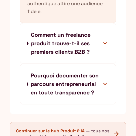
authentique attire une audience
fidele.
Comment un freelance
expand_more
produit trouve-t-il ses
premiers clients B2B ?
Pourquoi documenter son
expand_more
parcours entrepreneurial
en toute transparence ?
Continuer sur le hub Produit & IA
— tous nos
arrow_forward