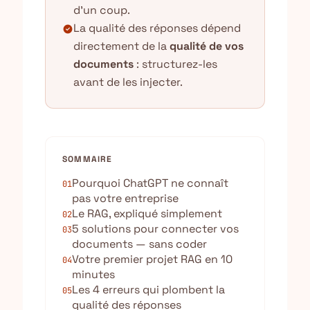
d'un coup.
La qualité des réponses dépend
check_circle
directement de la
qualité de vos
documents
: structurez-les
avant de les injecter.
SOMMAIRE
Pourquoi ChatGPT ne connaît
01
pas votre entreprise
Le RAG, expliqué simplement
02
5 solutions pour connecter vos
03
documents — sans coder
Votre premier projet RAG en 10
04
minutes
Les 4 erreurs qui plombent la
05
qualité des réponses