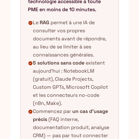
technologie accessible à toute
PME en moins de 10 minutes.
Le
RAG
permet à une IA de
check_circle
consulter vos propres
documents avant de répondre,
au lieu de se limiter à ses
connaissances générales.
5 solutions sans code
existent
check_circle
aujourd'hui : NotebookLM
(gratuit), Claude Projects,
Custom GPTs, Microsoft Copilot
et les connecteurs no-code
(n8n, Make).
Commencez par
un cas d'usage
check_circle
précis
(FAQ interne,
documentation produit, analyse
CRM) — pas par tout connecter