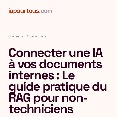
Aller au contenu principal
iapourtous
.com
Conseils
Operations
chevron_right
Connecter une IA
à vos documents
internes : Le
guide pratique du
RAG pour non-
techniciens