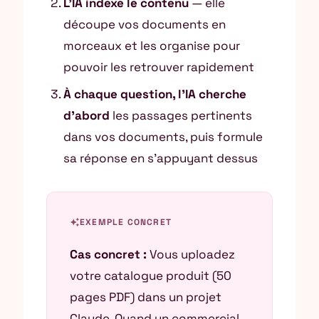
L’IA indexe le contenu
— elle
découpe vos documents en
morceaux et les organise pour
pouvoir les retrouver rapidement
À chaque question, l’IA cherche
d’abord
les passages pertinents
dans vos documents, puis formule
sa réponse en s’appuyant dessus
auto_awesome
EXEMPLE CONCRET
Cas concret :
Vous uploadez
votre catalogue produit (50
pages PDF) dans un projet
Claude. Quand un commercial